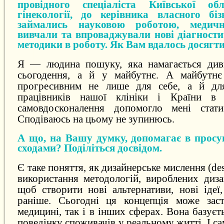
провідного спеціаліста Київської об
гінекології, до керівника власного біз
займались науковою роботою, медичн
вивчали та впроваджували нові діагности
методики в роботу. Як Вам вдалось досягти
Я — людина пошуку, яка намагається див
сьогодення, а й у майбутнє. А майбутнє
прогресивним не лише для себе, а й для 
працівників нашої клініки і Країни в 
самовдосконалення допомогло мені ста
Сподіваюсь на цьому не зупинюсь.
А що, на Вашу думку, допомагає в просу
сходами? Поділіться досвідом.
Є таке поняття, як дизайнерське мислення (de
використання методологій, вироблених диза
щоб створити нові альтернативи, нові ідеї
раніше. Сьогодні ця концепція може заст
медицині, так і в інших сферах. Вона базуєт
поведінку споживачів у реальному житті. І с