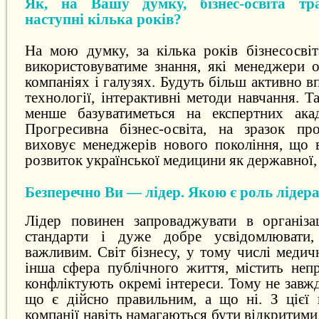
Як, на Вашу думку, бізнес-освіта тр
наступні кілька років?
На мою думку, за кілька років бізнесосвіт
використовуватиме знання, які менеджери 
компаніях і галузях. Будуть більш активно в
технології, інтерактивні методи навчання. Т
менше базуватиметься на експертних акад
Прогресивна бізнес-освіта, на зразок пр
виховує менеджерів нового покоління, що 
розвиток української медицини як державної, 
Безперечно Ви — лідер. Якою є роль лідера
Лідер повинен запроваджувати в організац
стандарти і дуже добре усвідомлювати
важливим. Світ бізнесу, у тому числі медичн
інша сфера публічного життя, містить непр
конфліктують окремі інтереси. Тому не завжд
що є дійсно правильним, а що ні. З цієї
компанії навіть намагаються бути відкритими