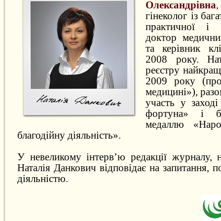
Олександрівна
,
гінеколог із баг
практичної і 
доктор медични
та керівник кл
2008 року. На
реєстру найкращ
2009 року (пр
медицині»), разо
участь у заход
фортуна» і б
медаллю «Нар
благодійну діяльність».
У невеликому інтерв’ю редакції журналу, 
Наталія Данкович відповідає на запитання, п
діяльністю.