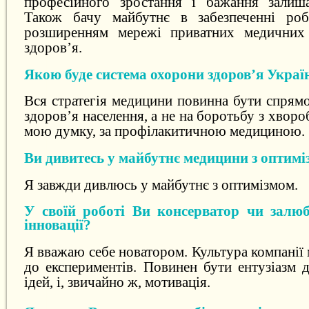
професійного зростання і бажання залиша
Також бачу майбутнє в забезпеченні ро
розширенням мережі приватних медичних 
здоров’я.
Якою буде система охорони здоров’я Украї
Вся стратегія медицини повинна бути спрям
здоров’я населення, а не на боротьбу з хвор
мою думку, за профілакитичною медициною.
Ви дивитесь у майбутнє медицини з оптим
Я завжди дивлюсь у майбутнє з оптимізмом.
У своїй роботі Ви консерватор чи залю
інновації?
Я вважаю себе новатором. Культура компанії
до експериментів. Повинен бути ентузіазм 
ідей, і, звичайно ж, мотивація.