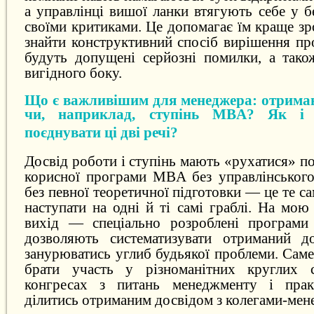
а управлінці вишої ланки втягують себе у бе
своїми критиками. Це допомагає їм краще зро
знайти конструктивний спосіб вирішення пр
будуть допущені серйозні помилки, а також
вигідного боку.
Що є важливішим для менеджера: отриман
чи, наприклад, ступінь MBA? Як і
поєднувати ці дві речі?
Досвід роботи і ступінь мають «рухатися» п
корисної програми MBA без управлінського 
без певної теоретичної підготовки — це те са
наступати на одні й ті самі граблі. На мо
вихід — спеціально розроблені програми б
дозволяють систематизувати отриманий до
занурюватись углиб будьякої проблеми. Сам
брати участь у різноманітних круглих ст
конгресах з питань менеджменту і прак
ділитись отриманим досвідом з колегами-мен