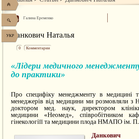
Галина Еременко
Данкович Наталья
УКР
0
Комментарии
«Лідери медичного менеджменту
до практики»
Про специфіку менеджменту в медицині т
менеджерів від медицини ми розмовляли з Н
доктором мед. наук, директором клінік
медицини «Неомед», співробітником каф
гінекологіїї та медицини плода НМАПО ім. П
Данкови