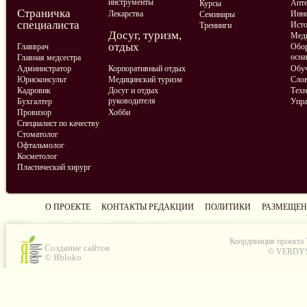
инструменты
Апте
Курсы
Страничка
Лекарства
Инно
Семинары
специалиста
Ист
Тренинги
Досуг, туризм,
Меди
отдых
Главврач
Обор
осна
Главная медсестра
Администратор
Корпоративный отдых
Обу
Юрисконсульт
Медицинский туризм
Слов
Кадровик
Досуг и отдых
Техн
руководителя
Бухгалтер
Упра
Провизор
Хобби
Специалист по качеству
Стоматолог
Офтальмолог
Косметолог
Пластический хирург
О ПРОЕКТЕ
КОНТАКТЫ РЕДАКЦИИ
ПОЛИТИКИ
РАЗМЕЩЕН
Координация проекта
Создание сайтов
© VERDYS C
© Яbloko