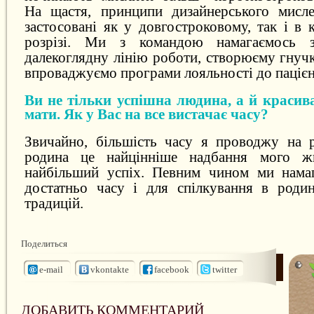
На щастя, принципи дизайнерського мисл
застосовані як у довгостроковому, так і в
розрізі. Ми з командою намагаємось з
далекоглядну лінію роботи, створюєму гнуч
впроваджуємо програми лояльності до пацієн
Ви не тільки успішна людина, а й красив
мати. Як у Вас на все вистачає часу?
Звичайно, більшість часу я проводжу на 
родина це найцінніше надбання мого жи
найбільший успіх. Певним чином ми намаг
достатньо часу і для спілкування в родин
традицій.
Поделиться
e-mail
vkontakte
facebook
twitter
ДОБАВИТЬ КОММЕНТАРИЙ