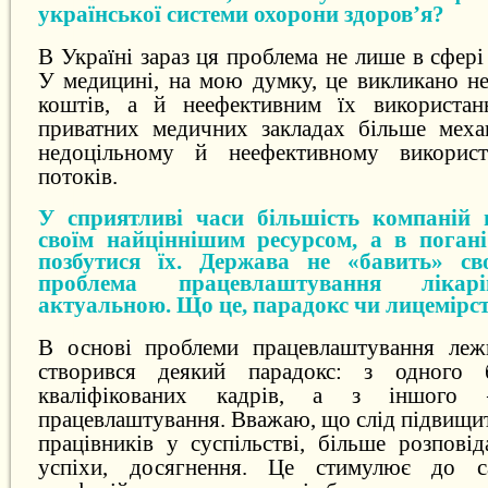
української системи охорони здоров’я?
В Україні зараз ця проблема не лише в сфері
У медицині, на мою думку, це викликано не
коштів, а й неефективним їх використа
приватних медичних закладах більше механ
недоцільному й неефективному викорис
потоків.
У сприятливі часи більшість компаній
своїм найціннішим ресурсом, а в пога
позбутися їх. Держава не «бавить» св
проблема працевлаштування лікар
актуальною. Що це, парадокс чи лицемірс
В основі проблеми працевлаштування леж
створився деякий парадокс: з одного
кваліфікованих кадрів, а з іншого 
працевлаштування. Вважаю, що слід підвищи
працівників у суспільстві, більше розпові
успіхи, досягнення. Це стимулює до са