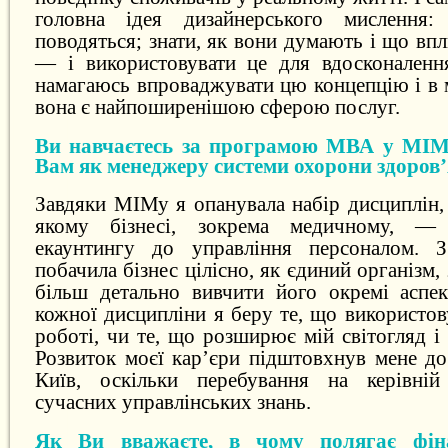
головна ідея дизайнерського мислення
поводяться; знати, як вони думають і що впл
— і використовувати це для вдосконаленн
намагаюсь впроваджувати цю концепцію і в 
вона є найпоширенішою сферою послуг.
Ви навчаєтесь за програмою МВА у МІМ
Вам як менеджеру системи охорони здоров
Завдяки МІМу я опанувала набір дисциплін,
якому бізнесі, зокрема медичному, — 
екаунтингу до управління персоналом. 
побачила бізнес цілісно, як єдиний організм
більш детально вивчити його окремі аспе
кожної дисципліни я беру те, що використо
роботі, чи те, що розширює мій світогляд і 
Розвиток моєї кар’єри підштовхнув мене д
Київ, оскільки перебування на керівній
сучасних управлінських знань.
Як Ви вважаєте, в чому полягає фін