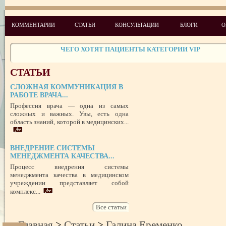
УСПЕШНЫЙ ДЕБЮТ «ШКОЛЫ АДМИНИСТРАТОРОВ МЕДИЦИН
ЦЕНТРА»
ЦЕЛЕПОЛАГАНИЕ, или КАК ПРАВИЛЬНО СТАВИТЬ ЦЕЛИ И ДОС
КОММЕНТАРИИ
СТАТЬИ
КОНСУЛЬТАЦИИ
БЛОГИ
О
ИХ
ЧЕГО ХОТЯТ ПАЦИЕНТЫ КАТЕГОРИИ VIP
СТРЕСС-МЕНЕДЖМЕНТ В СФЕРЕ МЕДИЦИНЫ
ЗАЩИТА РЕПУТАЦИИ В СЕТИ ИНТЕРНЕТ: SERM, ИЛИ КАК БОРО
НЕДОБРОСОВЕСТНЫМИ КОНКУРЕНТАМИ
СТАТЬИ
ПРАВОВОЙ СТАТУС ПРЕДСТАВИТЕЛЯ ПАЦИЕНТА В УКРАИНЕ 
РУБЕЖОМ
СЛОЖНАЯ КОММУНИКАЦИЯ В
РОЛЬ МЕДИЦИНСКОЙ ДОКУМЕНТАЦИИ КАК ДОКАЗАТЕЛЬСТ
РАБОТЕ ВРАЧА...
ГРАЖДАНСКОМ И УГОЛОВНОМ СУДОПРОИЗВОДСТВЕ
Профессия врача — одна из самых
сложных и важных. Увы, есть одна
область знаний, которой в медицинских...
ВНЕДРЕНИЕ СИСТЕМЫ
МЕНЕДЖМЕНТА КАЧЕСТВА...
Процесс внедрения системы
менеджмента качества в медицинском
учреждении представляет собой
комплекс...
Все статьи
Главная
>
Статьи
>
Галина Еременко