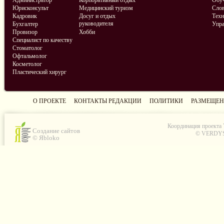
Администратор
Корпоративный отдых
Обу
Юрисконсульт
Медицинский туризм
Слов
Кадровик
Досуг и отдых
Техн
руководителя
Бухгалтер
Упра
Провизор
Хобби
Специалист по качеству
Стоматолог
Офтальмолог
Косметолог
Пластический хирург
О ПРОЕКТЕ
КОНТАКТЫ РЕДАКЦИИ
ПОЛИТИКИ
РАЗМЕЩЕН
Координация проекта
Создание сайтов
© VERDYS C
© Яbloko