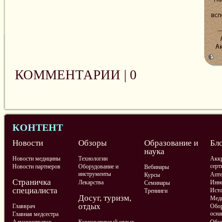
КОММЕНТАРИИ |
0
КОНТЕНТ
Новости
Обзоры
Образование и
Бл
наука
Новости медицины
Технологии
Аккр
серт
Новости партнеров
Оборудование и
Вебинары
инструменты
Апте
Курсы
Страничка
Лекарства
Инно
Семинары
специалиста
Ист
Тренинги
Досуг, туризм,
Меди
отдых
Главврач
Обор
осна
Главная медсестра