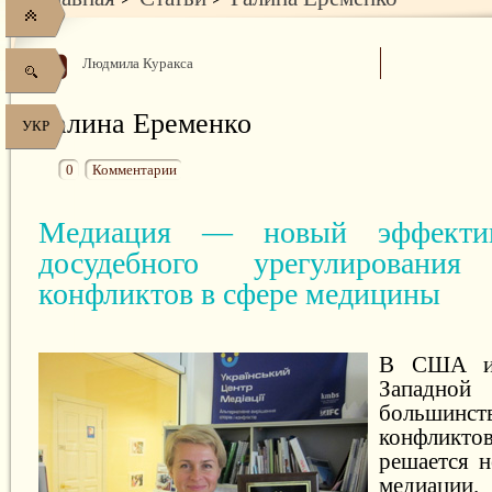
Людмила Куракса
Галина Еременко
УКР
0
Комментарии
Медиация — новый эффекти
досудебного урегулирован
конфликтов в сфере медицины
В США и 
Запад
большинс
конфлик
решается н
медиации