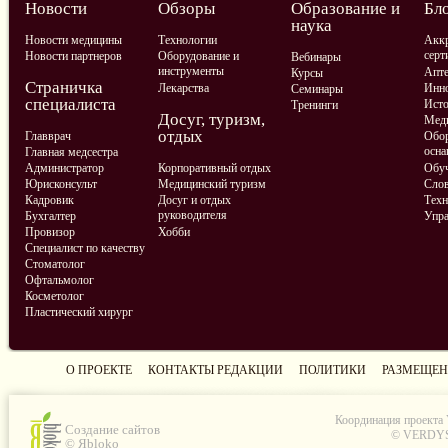
Новости
Обзоры
Образование и
Бл
наука
Новости медицины
Технологии
Аккр
серт
Новости партнеров
Оборудование и
Вебинары
инструменты
Апте
Курсы
Страничка
Лекарства
Инно
Семинары
специалиста
Ист
Тренинги
Досуг, туризм,
Меди
отдых
Главврач
Обор
осна
Главная медсестра
Администратор
Корпоративный отдых
Обу
Юрисконсульт
Медицинский туризм
Слов
Кадровик
Досуг и отдых
Техн
руководителя
Бухгалтер
Упра
Провизор
Хобби
Специалист по качеству
Стоматолог
Офтальмолог
Косметолог
Пластический хирург
О ПРОЕКТЕ
КОНТАКТЫ РЕДАКЦИИ
ПОЛИТИКИ
РАЗМЕЩЕН
Координация проекта
Создание сайтов
© VERDYS C
© Яbloko