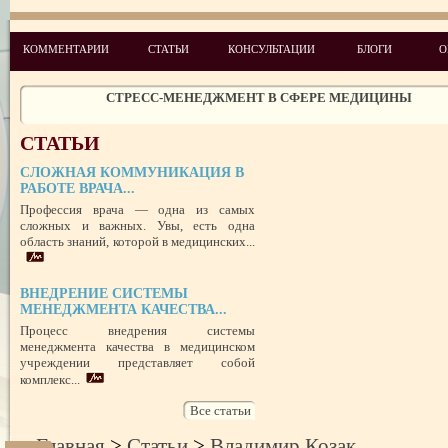
ЧЕГО ХОТЯТ ПАЦИЕНТЫ КАТЕГОРИИ VIP
КОММЕНТАРИИ
СТАТЬИ
КОНСУЛЬТАЦИИ
БЛОГИ
О
СТРЕСС-МЕНЕДЖМЕНТ В СФЕРЕ МЕДИЦИНЫ
ЗАЩИТА РЕПУТАЦИИ В СЕТИ ИНТЕРНЕТ: SERM, ИЛИ КАК БОРО
НЕДОБРОСОВЕСТНЫМИ КОНКУРЕНТАМИ
ПРАВОВОЙ СТАТУС ПРЕДСТАВИТЕЛЯ ПАЦИЕНТА В УКРАИНЕ 
СТАТЬИ
РУБЕЖОМ
РОЛЬ МЕДИЦИНСКОЙ ДОКУМЕНТАЦИИ КАК ДОКАЗАТЕЛЬСТ
ГРАЖДАНСКОМ И УГОЛОВНОМ СУДОПРОИЗВОДСТВЕ
СЛОЖНАЯ КОММУНИКАЦИЯ В
РАБОТЕ ВРАЧА...
Профессия врача — одна из самых
ПОТРЕБИТЕЛЬСКИЙ ЭКСТРЕМИЗМ
сложных и важных. Увы, есть одна
область знаний, которой в медицинских...
ПЕРЕГОРЕЛО, или ЧЕМ ГРОЗИТ ЭМОЦИОНАЛЬНОЕ ВЫГОРА
ПЕРСОНАЛА
НЕФОРМАЛЬНЫЙ ЛИДЕР — ПОМОЩНИК ИЛИ ВРАГ?
ВНЕДРЕНИЕ СИСТЕМЫ
УСПЕШНЫЙ ДЕБЮТ «ШКОЛЫ АДМИНИСТРАТОРОВ МЕДИЦИН
МЕНЕДЖМЕНТА КАЧЕСТВА...
ЦЕНТРА»
ЦЕЛЕПОЛАГАНИЕ, или КАК ПРАВИЛЬНО СТАВИТЬ ЦЕЛИ И ДОС
Процесс внедрения системы
ИХ
менеджмента качества в медицинском
учреждении представляет собой
комплекс...
Все статьи
Главная
>
Статьи
>
Владимир Козак