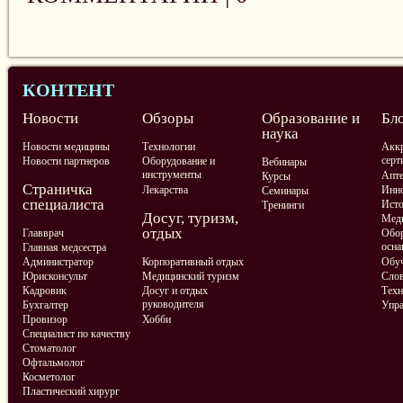
КОНТЕНТ
Новости
Обзоры
Образование и
Бл
наука
Новости медицины
Технологии
Аккр
серт
Новости партнеров
Оборудование и
Вебинары
инструменты
Апте
Курсы
Страничка
Лекарства
Инно
Семинары
специалиста
Ист
Тренинги
Досуг, туризм,
Меди
отдых
Главврач
Обор
осна
Главная медсестра
Администратор
Корпоративный отдых
Обу
Юрисконсульт
Медицинский туризм
Слов
Кадровик
Досуг и отдых
Техн
руководителя
Бухгалтер
Упра
Провизор
Хобби
Специалист по качеству
Стоматолог
Офтальмолог
Косметолог
Пластический хирург