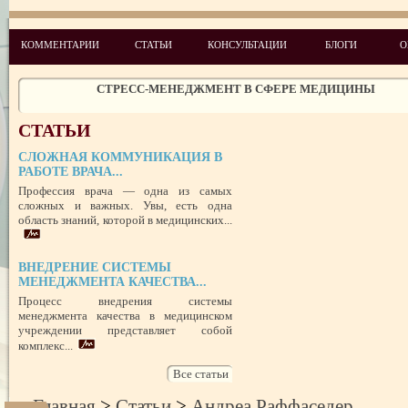
ЧЕГО ХОТЯТ ПАЦИЕНТЫ КАТЕГОРИИ VIP
КОММЕНТАРИИ
СТАТЬИ
КОНСУЛЬТАЦИИ
БЛОГИ
О
СТРЕСС-МЕНЕДЖМЕНТ В СФЕРЕ МЕДИЦИНЫ
ЗАЩИТА РЕПУТАЦИИ В СЕТИ ИНТЕРНЕТ: SERM, ИЛИ КАК БОРО
НЕДОБРОСОВЕСТНЫМИ КОНКУРЕНТАМИ
ПРАВОВОЙ СТАТУС ПРЕДСТАВИТЕЛЯ ПАЦИЕНТА В УКРАИНЕ 
СТАТЬИ
РУБЕЖОМ
РОЛЬ МЕДИЦИНСКОЙ ДОКУМЕНТАЦИИ КАК ДОКАЗАТЕЛЬСТ
ГРАЖДАНСКОМ И УГОЛОВНОМ СУДОПРОИЗВОДСТВЕ
СЛОЖНАЯ КОММУНИКАЦИЯ В
РАБОТЕ ВРАЧА...
Профессия врача — одна из самых
ПОТРЕБИТЕЛЬСКИЙ ЭКСТРЕМИЗМ
сложных и важных. Увы, есть одна
ПЕРЕГОРЕЛО, или ЧЕМ ГРОЗИТ ЭМОЦИОНАЛЬНОЕ ВЫГОРА
область знаний, которой в медицинских...
ПЕРСОНАЛА
НЕФОРМАЛЬНЫЙ ЛИДЕР — ПОМОЩНИК ИЛИ ВРАГ?
ВНЕДРЕНИЕ СИСТЕМЫ
УСПЕШНЫЙ ДЕБЮТ «ШКОЛЫ АДМИНИСТРАТОРОВ МЕДИЦИН
МЕНЕДЖМЕНТА КАЧЕСТВА...
ЦЕНТРА»
ЦЕЛЕПОЛАГАНИЕ, или КАК ПРАВИЛЬНО СТАВИТЬ ЦЕЛИ И ДОС
Процесс внедрения системы
ИХ
менеджмента качества в медицинском
учреждении представляет собой
комплекс...
Все статьи
Главная
>
Статьи
>
Андреа Раффаседер