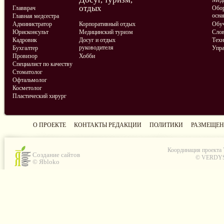
отдых
Главврач
Обор
осна
Главная медсестра
Администратор
Корпоративный отдых
Обу
Юрисконсульт
Медицинский туризм
Слов
Кадровик
Досуг и отдых
Техн
руководителя
Бухгалтер
Упра
Провизор
Хобби
Специалист по качеству
Стоматолог
Офтальмолог
Косметолог
Пластический хирург
О ПРОЕКТЕ
КОНТАКТЫ РЕДАКЦИИ
ПОЛИТИКИ
РАЗМЕЩЕН
Координация проекта
Создание сайтов
© VERDYS C
© Яbloko