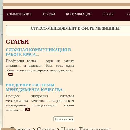
ЧЕГО ХОТЯТ ПАЦИЕНТЫ КАТЕГОРИИ VIP
КОММЕНТАРИИ
СТАТЬИ
КОНСУЛЬТАЦИИ
БЛОГИ
О
СТРЕСС-МЕНЕДЖМЕНТ В СФЕРЕ МЕДИЦИНЫ
ЗАЩИТА РЕПУТАЦИИ В СЕТИ ИНТЕРНЕТ: SERM, ИЛИ КАК БОРО
НЕДОБРОСОВЕСТНЫМИ КОНКУРЕНТАМИ
ПРАВОВОЙ СТАТУС ПРЕДСТАВИТЕЛЯ ПАЦИЕНТА В УКРАИНЕ 
РУБЕЖОМ
СТАТЬИ
РОЛЬ МЕДИЦИНСКОЙ ДОКУМЕНТАЦИИ КАК ДОКАЗАТЕЛЬСТ
ГРАЖДАНСКОМ И УГОЛОВНОМ СУДОПРОИЗВОДСТВЕ
СЛОЖНАЯ КОММУНИКАЦИЯ В
РАБОТЕ ВРАЧА...
Профессия врача — одна из самых
ПОТРЕБИТЕЛЬСКИЙ ЭКСТРЕМИЗМ
сложных и важных. Увы, есть одна
ПЕРЕГОРЕЛО, или ЧЕМ ГРОЗИТ ЭМОЦИОНАЛЬНОЕ ВЫГОРА
область знаний, которой в медицинских...
ПЕРСОНАЛА
НЕФОРМАЛЬНЫЙ ЛИДЕР — ПОМОЩНИК ИЛИ ВРАГ?
ВНЕДРЕНИЕ СИСТЕМЫ
УСПЕШНЫЙ ДЕБЮТ «ШКОЛЫ АДМИНИСТРАТОРОВ МЕДИЦИН
ЦЕНТРА»
МЕНЕДЖМЕНТА КАЧЕСТВА...
ЦЕЛЕПОЛАГАНИЕ, или КАК ПРАВИЛЬНО СТАВИТЬ ЦЕЛИ И ДОС
Процесс внедрения системы
ИХ
менеджмента качества в медицинском
учреждении представляет собой
комплекс...
Все статьи
Главная
>
Статьи
>
Ирина Тихомирова