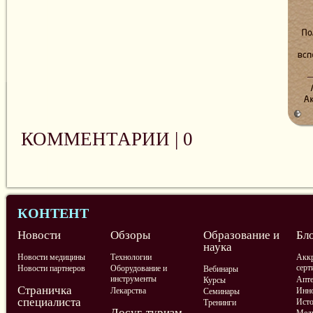
КОММЕНТАРИИ |
0
КОНТЕНТ
Новости
Обзоры
Образование и
Бл
наука
Новости медицины
Технологии
Аккр
серт
Новости партнеров
Оборудование и
Вебинары
инструменты
Апте
Курсы
Страничка
Лекарства
Инно
Семинары
специалиста
Ист
Тренинги
Досуг, туризм,
Меди