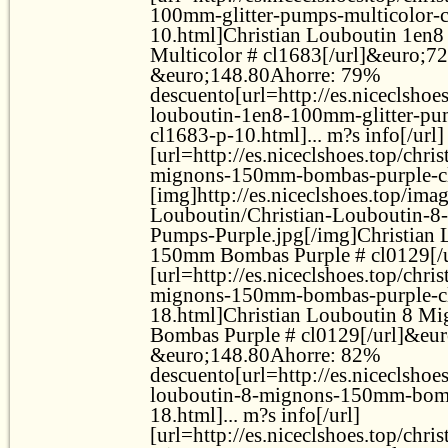
100mm-glitter-pumps-multicolor-
10.html]Christian Louboutin 1en
Multicolor # cl1683[/url]&euro;7
&euro;148.80Ahorre: 79%
descuento[url=http://es.niceclshoes
louboutin-1en8-100mm-glitter-pu
cl1683-p-10.html]... m?s info[/url]
[url=http://es.niceclshoes.top/chri
mignons-150mm-bombas-purple-cl
[img]http://es.niceclshoes.top/ima
Louboutin/Christian-Louboutin-
Pumps-Purple.jpg[/img]Christian
150mm Bombas Purple # cl0129[/u
[url=http://es.niceclshoes.top/chri
mignons-150mm-bombas-purple-c
18.html]Christian Louboutin 8 
Bombas Purple # cl0129[/url]&eu
&euro;148.80Ahorre: 82%
descuento[url=http://es.niceclshoes
louboutin-8-mignons-150mm-bomb
18.html]... m?s info[/url]
[url=http://es.niceclshoes.top/chri