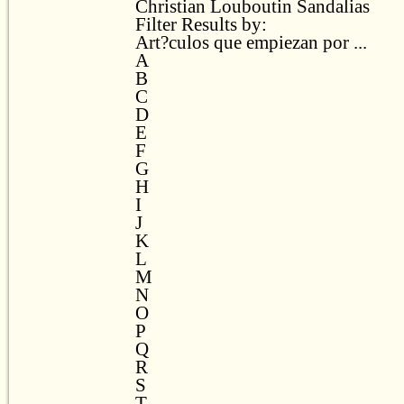
Christian Louboutin Sandalias
Filter Results by:
Art?culos que empiezan por ...
A
B
C
D
E
F
G
H
I
J
K
L
M
N
O
P
Q
R
S
T