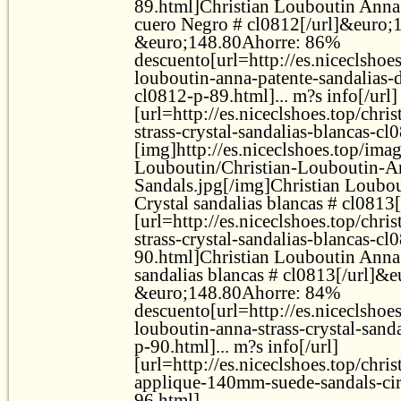
89.html]Christian Louboutin Anna 
cuero Negro # cl0812[/url]&euro;
&euro;148.80Ahorre: 86%
descuento[url=http://es.niceclshoes
louboutin-anna-patente-sandalias-
cl0812-p-89.html]... m?s info[/url]
[url=http://es.niceclshoes.top/chri
strass-crystal-sandalias-blancas-c
[img]http://es.niceclshoes.top/ima
Louboutin/Christian-Louboutin-An
Sandals.jpg[/img]Christian Loubou
Crystal sandalias blancas # cl0813[
[url=http://es.niceclshoes.top/chri
strass-crystal-sandalias-blancas-cl
90.html]Christian Louboutin Anna 
sandalias blancas # cl0813[/url]&
&euro;148.80Ahorre: 84%
descuento[url=http://es.niceclshoes
louboutin-anna-strass-crystal-sand
p-90.html]... m?s info[/url]
[url=http://es.niceclshoes.top/chri
applique-140mm-suede-sandals-cir
96.html]