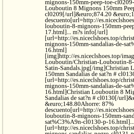
mignons-150mm-peep-toe-cl0209-p
Louboutin 8 Mignons 150mm Pee
cl0209[/url]&euro;874.20 &euro;
descuento[url=http://es.niceclshoes
louboutin-8-mignons-150mm-peep
17.html]... m?s info[/url]
[url=http://es.niceclshoes.top/chri
mignons-150mm-sandalias-de-sa
16.html]
[img]http://es.niceclshoes.top/ima
Louboutin/Christian-Louboutin-
Satin-Sandals.jpg[/img]Christian
150mm Sandalias de sat?n # cl0130
[url=http://es.niceclshoes.top/chri
mignons-150mm-sandalias-de-sa
16.html]Christian Louboutin 8 
Sandalias de sat?n # cl0130[/url]
&euro;148.80Ahorre: 87%
descuento[url=http://es.niceclshoes
louboutin-8-mignons-150mm-sanda
sat%C3%A9n-cl0130-p-16.html]... 
[url=http://es.niceclshoes.top/chri
mignons-sandalias-negro-cl0131-p