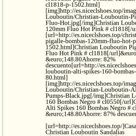
cl1818-p-1502.html]
[img]http://es.niceclshoes.top/ima
Louboutin/Christian-Louboutin-
Fluo-Hot.jpg[/img]Christian Loub
120mm Fluo Hot Pink # cl1818[/ur
[url=http://es.niceclshoes.top/chri
pigalle-bombas-120mm-fluo-hot-p
1502.html]Christian Louboutin P
Fluo Hot Pink # cl1818[/url]&eur
&euro;148.80Ahorre: 82%
descuento[url=http://es.niceclshoes
louboutin-alti-spikes-160-bombas
80.html]
[img]http://es.niceclshoes.top/ima
Louboutin/Christian-Louboutin-Al
Pumps-Black.jpg[/img]Christian L
160 Bombas Negro # cl0550[/url]C
Alti Spikes 160 Bombas Negro # 
&euro;148.80Ahorre: 87% descue
[url=http://es.niceclshoes.top/]Casa[
Christian Louboutin Sandalias