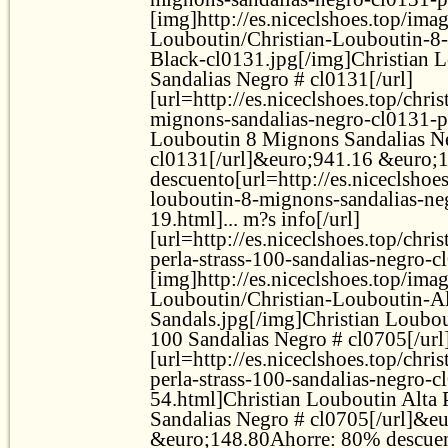
[img]http://es.niceclshoes.top/ima
Louboutin/Christian-Louboutin-8
Black-cl0131.jpg[/img]Christian 
Sandalias Negro # cl0131[/url]
[url=http://es.niceclshoes.top/chri
mignons-sandalias-negro-cl0131-p
Louboutin 8 Mignons Sandalias N
cl0131[/url]&euro;941.16 &euro;
descuento[url=http://es.niceclshoes
louboutin-8-mignons-sandalias-ne
19.html]... m?s info[/url]
[url=http://es.niceclshoes.top/chris
perla-strass-100-sandalias-negro-
[img]http://es.niceclshoes.top/ima
Louboutin/Christian-Louboutin-Al
Sandals.jpg[/img]Christian Loubout
100 Sandalias Negro # cl0705[/url
[url=http://es.niceclshoes.top/chris
perla-strass-100-sandalias-negro-c
54.html]Christian Louboutin Alta P
Sandalias Negro # cl0705[/url]&e
&euro;148.80Ahorre: 80% descuent