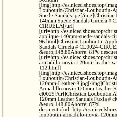
[img]http://es.niceclshoes.top/ima
Louboutin/Christian-Louboutin-
Suede-Sandals.jpg[/img]Christian
140mm Suede Sandals Ciruela # 
CIRUELA[/url]
[url=http://es.niceclshoes.top/chri
applique-140mm-suede-sandals-cir
96.html]Christian Louboutin App
Sandals Ciruela # CL0024-CIRUE
&euro;148.80Ahorre: 81% descuent
[url=http://es.niceclshoes.top/chri
armadillo-novia-120mm-leather-sa
112.html]
[img]http://es.niceclshoes.top/ima
Louboutin/Christian-Louboutin-Ar
120mm-Leather-8.jpg[/img]Christ
Armadillo novia 120mm Leather S
cl0025[/url]Christian Louboutin A
120mm Leather Sandals Fuxia # c
&euro;148.80Ahorre: 87%
descuento[url=http://es.niceclshoes
louboutin-armadillo-novia-120mm-