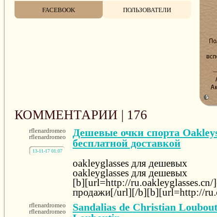
FACEBOOK
ПОЛЬЗОВАТЕЛИ
КОММЕНТАРИИ |
176
Дешевые очки спорта Oakley
rflenardromeo
rflenardromeo
бесплатной доставкой
13-11-17 01:07
oakleyglasses для дешевых
oakleyglasses для дешевых
[b][url=http://ru.oakleyglasses.cn/
продажи[/url][/b][b][url=http://ru
Sandalias de Christian Loubout
rflenardromeo
rflenardromeo