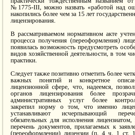
практически тождественным названием о
№1775-III, можно назвать «работой над о
накопились более чем за 15 лет государствен
лицензирования.
В рассматриваемом нормативном акте учте
процесса получения (переоформления) лице
появилась возможность предусмотреть особ
видов хозяйственной деятельности, в том ч
практики.
Следует также позитивно отметить более че
важных понятий и конкретное описа
лицензионной сфере, что, надеемся, позвол
органов лицензирования более прозрач
административных услуг более контро
закрепил норму о том, что именно лице
устанавливают исчерпывающий перече
обязательных для исполнения лицензиатом
перечень документов, прилагаемых к заяв
(переоформлении) лицензии (п. 4 ч. 1 ст. 