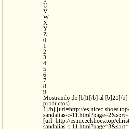
U
V
W
X
Y
Z
0
1
2
3
4
5
6
7
8
9
Mostrando de [b]1[/b] al [b]21[/b]
productos)
1[/b] [url=http://es.niceclshoes.top
sandalias-c-11.html?page=2&sort=
[url=http://es.niceclshoes.top/chri
sandalias-c-11.html?page=3&sort=