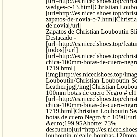
[url=http://es.niceclshoes.top/chri
wedges-c-13.html]Christian Loubo
[url=http://es.niceclshoes.top/chri
zapatos-de-novia-c-7.html]Christi
de novia[/url]
Zapatos de Christian Louboutin Sl
Destacado -
[url=http://es.niceclshoes.top/feat
[todos][/url]
[url=http://es.niceclshoes.top/chri
chica-100mm-botas-de-cuero-negr
1719.html]
[img]http://es.niceclshoes.top/ima
Louboutin/Christian-Louboutin-
Leather.jpg[/img]Christian Loubo
100mm botas de cuero Negro # cl1
[url=http://es.niceclshoes.top/chri
chica-100mm-botas-de-cuero-negr
1719.html]Christian Louboutin S
botas de cuero Negro # cl1090[/ur
&euro;199.95Ahorre: 73%
descuento[url=http://es.niceclshoes
louboutin-pigalle-bombas-120mm-