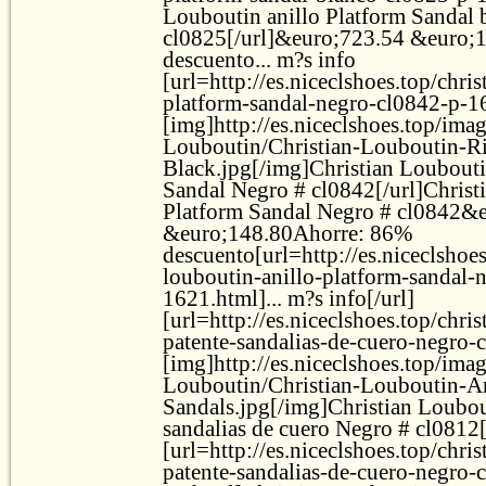
Louboutin anillo Platform Sandal 
cl0825[/url]&euro;723.54 &euro;
descuento... m?s info
[url=http://es.niceclshoes.top/chris
platform-sandal-negro-cl0842-p-1
[img]http://es.niceclshoes.top/ima
Louboutin/Christian-Louboutin-R
Black.jpg[/img]Christian Loubouti
Sandal Negro # cl0842[/url]Christ
Platform Sandal Negro # cl0842&
&euro;148.80Ahorre: 86%
descuento[url=http://es.niceclshoes
louboutin-anillo-platform-sandal-
1621.html]... m?s info[/url]
[url=http://es.niceclshoes.top/chri
patente-sandalias-de-cuero-negro-
[img]http://es.niceclshoes.top/ima
Louboutin/Christian-Louboutin-An
Sandals.jpg[/img]Christian Loubou
sandalias de cuero Negro # cl0812[
[url=http://es.niceclshoes.top/chri
patente-sandalias-de-cuero-negro-