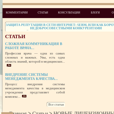
ЧЕГО ХОТЯТ ПАЦИЕНТЫ КАТЕГОРИИ VIP
СТРЕСС-МЕНЕДЖМЕНТ В СФЕРЕ МЕДИЦИНЫ
КОММЕНТАРИИ
СТАТЬИ
КОНСУЛЬТАЦИИ
БЛОГИ
О
ЗАЩИТА РЕПУТАЦИИ В СЕТИ ИНТЕРНЕТ: SERM, ИЛИ КАК БОРО
НЕДОБРОСОВЕСТНЫМИ КОНКУРЕНТАМИ
ПРАВОВОЙ СТАТУС ПРЕДСТАВИТЕЛЯ ПАЦИЕНТА В УКРАИНЕ 
РУБЕЖОМ
РОЛЬ МЕДИЦИНСКОЙ ДОКУМЕНТАЦИИ КАК ДОКАЗАТЕЛЬСТ
ГРАЖДАНСКОМ И УГОЛОВНОМ СУДОПРОИЗВОДСТВЕ
СТАТЬИ
СЛОЖНАЯ КОММУНИКАЦИЯ В
ПОТРЕБИТЕЛЬСКИЙ ЭКСТРЕМИЗМ
РАБОТЕ ВРАЧА...
Профессия врача — одна из самых
ПЕРЕГОРЕЛО, или ЧЕМ ГРОЗИТ ЭМОЦИОНАЛЬНОЕ ВЫГОРА
ПЕРСОНАЛА
сложных и важных. Увы, есть одна
НЕФОРМАЛЬНЫЙ ЛИДЕР — ПОМОЩНИК ИЛИ ВРАГ?
область знаний, которой в медицинских...
УСПЕШНЫЙ ДЕБЮТ «ШКОЛЫ АДМИНИСТРАТОРОВ МЕДИЦИН
ЦЕНТРА»
ВНЕДРЕНИЕ СИСТЕМЫ
ЦЕЛЕПОЛАГАНИЕ, или КАК ПРАВИЛЬНО СТАВИТЬ ЦЕЛИ И ДОС
ИХ
МЕНЕДЖМЕНТА КАЧЕСТВА...
Процесс внедрения системы
менеджмента качества в медицинском
учреждении представляет собой
комплекс...
Все статьи
Главная
>
Статьи
>
НОВЫЕ ЛИЦЕНЗИОННЫ