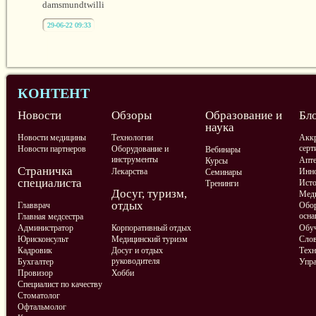
damsmundtwilli
29-06-22 09:33
КОНТЕНТ
Новости
Обзоры
Образование и
Бл
наука
Новости медицины
Технологии
Аккр
серт
Новости партнеров
Оборудование и
Вебинары
инструменты
Апте
Курсы
Страничка
Лекарства
Инно
Семинары
специалиста
Ист
Тренинги
Досуг, туризм,
Меди
отдых
Главврач
Обор
осна
Главная медсестра
Администратор
Корпоративный отдых
Обу
Юрисконсульт
Медицинский туризм
Слов
Кадровик
Досуг и отдых
Техн
руководителя
Бухгалтер
Упра
Провизор
Хобби
Специалист по качеству
Стоматолог
Офтальмолог