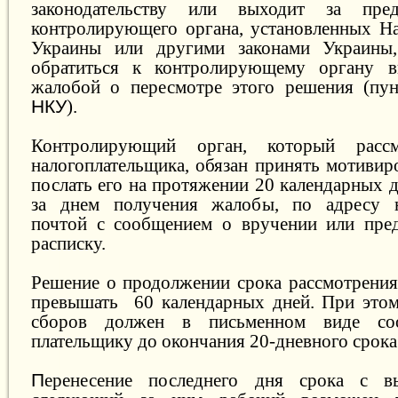
законодательству или выходит за пре
контролирующего органа, установленных Н
Украины или другими законами Украины
обратиться к контролирующему органу 
жалобой о пересмотре этого решения (пун
НКУ
).
Контролирующий орган, который рассм
налогоплательщика, обязан принять мотивир
послать его на протяжении 20 календарных 
за днем получения жалобы, по адресу н
почт
ой
с сообщением о вручении или пред
расписку.
Решение о продолжении срока рассмотрени
превышать 60 календарных дней. При этом
с
боров
должен в письменном виде со
плательщику
до
окончани
я
20-дневного срока
П
еренесение последнего дня срока с в