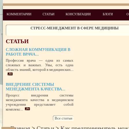
УСПЕШНЫЙ ДЕБЮТ «ШКОЛЫ АДМИНИСТРАТОРОВ МЕДИЦИН
ЦЕНТРА»
ЦЕЛЕПОЛАГАНИЕ, или КАК ПРАВИЛЬНО СТАВИТЬ ЦЕЛИ И ДОС
КОММЕНТАРИИ
СТАТЬИ
КОНСУЛЬТАЦИИ
БЛОГИ
О
ИХ
ЧЕГО ХОТЯТ ПАЦИЕНТЫ КАТЕГОРИИ VIP
СТРЕСС-МЕНЕДЖМЕНТ В СФЕРЕ МЕДИЦИНЫ
ЗАЩИТА РЕПУТАЦИИ В СЕТИ ИНТЕРНЕТ: SERM, ИЛИ КАК БОРО
НЕДОБРОСОВЕСТНЫМИ КОНКУРЕНТАМИ
СТАТЬИ
ПРАВОВОЙ СТАТУС ПРЕДСТАВИТЕЛЯ ПАЦИЕНТА В УКРАИНЕ 
РУБЕЖОМ
СЛОЖНАЯ КОММУНИКАЦИЯ В
РОЛЬ МЕДИЦИНСКОЙ ДОКУМЕНТАЦИИ КАК ДОКАЗАТЕЛЬСТ
РАБОТЕ ВРАЧА...
ГРАЖДАНСКОМ И УГОЛОВНОМ СУДОПРОИЗВОДСТВЕ
Профессия врача — одна из самых
сложных и важных. Увы, есть одна
область знаний, которой в медицинских...
ВНЕДРЕНИЕ СИСТЕМЫ
МЕНЕДЖМЕНТА КАЧЕСТВА...
Процесс внедрения системы
менеджмента качества в медицинском
учреждении представляет собой
комплекс...
Все статьи
Главная
>
Статьи
>
Как предприниматель мож