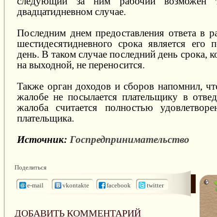
следующий за ним рабочий возможен 
двадцатидневном случае.
Последним днем предоставления ответ
а
в р
шестидесят
и
дневного срока является его 
день. В таком случае последний день срока, 
на выходной, не переносится.
Также орган доходов и с
боров
напомнил, ч
жалоб
е
не посылается плательщику в отвед
жалоба считается полностью
удовлетворе
плательщика.
Источник:
Госпредпринимательство
Поделиться
e-mail
vkontakte
facebook
twitter
ДОБАВИТЬ КОММЕНТАРИЙ