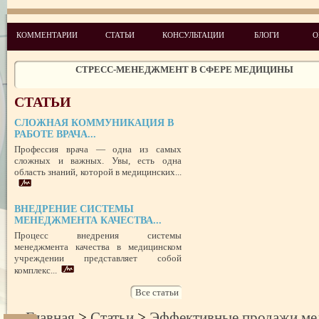
УСПЕШНЫЙ ДЕБЮТ «ШКОЛЫ АДМИНИСТРАТОРОВ МЕДИЦИН
ЦЕНТРА»
ЦЕЛЕПОЛАГАНИЕ, или КАК ПРАВИЛЬНО СТАВИТЬ ЦЕЛИ И ДОС
КОММЕНТАРИИ
СТАТЬИ
КОНСУЛЬТАЦИИ
БЛОГИ
О
ИХ
ЧЕГО ХОТЯТ ПАЦИЕНТЫ КАТЕГОРИИ VIP
СТРЕСС-МЕНЕДЖМЕНТ В СФЕРЕ МЕДИЦИНЫ
ЗАЩИТА РЕПУТАЦИИ В СЕТИ ИНТЕРНЕТ: SERM, ИЛИ КАК БОРО
НЕДОБРОСОВЕСТНЫМИ КОНКУРЕНТАМИ
СТАТЬИ
ПРАВОВОЙ СТАТУС ПРЕДСТАВИТЕЛЯ ПАЦИЕНТА В УКРАИНЕ 
РУБЕЖОМ
СЛОЖНАЯ КОММУНИКАЦИЯ В
РОЛЬ МЕДИЦИНСКОЙ ДОКУМЕНТАЦИИ КАК ДОКАЗАТЕЛЬСТ
РАБОТЕ ВРАЧА...
ГРАЖДАНСКОМ И УГОЛОВНОМ СУДОПРОИЗВОДСТВЕ
Профессия врача — одна из самых
сложных и важных. Увы, есть одна
область знаний, которой в медицинских...
ВНЕДРЕНИЕ СИСТЕМЫ
МЕНЕДЖМЕНТА КАЧЕСТВА...
Процесс внедрения системы
менеджмента качества в медицинском
учреждении представляет собой
комплекс...
Все статьи
Главная
>
Статьи
>
Эффективные продажи ме