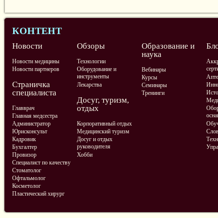
КОНТЕНТ
Новости
Обзоры
Образование и
Бл
наука
Новости медицины
Технологии
Аккр
серт
Новости партнеров
Оборудование и
Вебинары
инструменты
Апте
Курсы
Страничка
Лекарства
Инно
Семинары
специалиста
Ист
Тренинги
Досуг, туризм,
Меди
отдых
Главврач
Обор
осна
Главная медсестра
Администратор
Корпоративный отдых
Обу
Юрисконсульт
Медицинский туризм
Слов
Кадровик
Досуг и отдых
Техн
руководителя
Бухгалтер
Упра
Провизор
Хобби
Специалист по качеству
Стоматолог
Офтальмолог
Косметолог
Пластический хирург