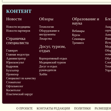
КОНТЕНТ
Новости
Обзоры
Образование и
Бл
наука
Новости медицины
Технологии
Аккр
серт
Новости партнеров
Оборудование и
Вебинары
инструменты
Апте
Курсы
Страничка
Лекарства
Инно
Семинары
специалиста
Ист
Тренинги
Досуг, туризм,
Меди
отдых
Главврач
Обор
осна
Главная медсестра
Администратор
Корпоративный отдых
Обу
Юрисконсульт
Медицинский туризм
Слов
Кадровик
Досуг и отдых
Техн
руководителя
Бухгалтер
Упра
Провизор
Хобби
Специалист по качеству
Стоматолог
Офтальмолог
Косметолог
Пластический хирург
О ПРОЕКТЕ
КОНТАКТЫ РЕДАКЦИИ
ПОЛИТИКИ
РАЗМЕЩЕН