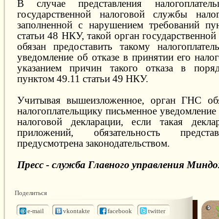
В случае представления налогоплате
государственной налоговой службы налог
заполненной с нарушением требований пун
статьи 48 НКУ, такой орган государственно
обязан предоставить такому налогоплател
уведомление об отказе в принятии его нало
указанием причин такого отказа в поряд
пунктом 49.11 статьи 49 НКУ.
Учитывая вышеизложенное, орган ГНС обя
налогоплательщику письменное уведомление 
налоговой декларации, если такая декла
приложений, обязательность предста
предусмотрена законодательством.
Пресс - служба Главного управления Миндо
Поделиться
e-mail
vkontakte
facebook
twitter