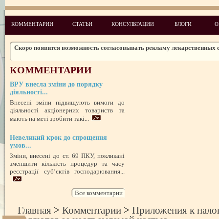
Законодательство: нормативные акты и проекты № 5 2010
Новые лицензионные условия осуществления деятельности по медиц
КОММЕНТАРИИ
СТАТЬИ
КОНСУЛЬТАЦИИ
БЛОГИ
О
практике
Чего ожидать налогоплательщикам в 2011 году
Скоро появится возможность согласовывать рекламу лекарственных 
Изменения в администрировании налогов и сборов
КОММЕНТАРИИ
НДСные коррективы
ВРУ внесла зміни до порядку
Обзор изменений налогового законодательства на 2012 год
діяльності...
Внесені зміни підвищують вимоги до
діяльності акціонерних товариств та
мають на меті зробити такі...
Невеликий крок до спрощення
умов...
Зміни, внесені до ст. 69 ПКУ, покликані
зменшити кількість процедур та часу
реєстрації суб’єктів господарювання...
Все комментарии
Главная
>
Комментарии
>
Приложения к нало