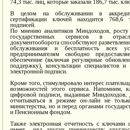
74,3 тыс. лиц, которые заказали 186,7 тыс. кл
В целом на обслуживании в аккредит
сертификации ключей находится 768,6 
подписей.
По мнению аналитиков Миндоходов, росту 
государственных сервисов в отрасл
документооборота способствуют разветвленн
обслуживания и бесплатность всех у
предпринимателям свободно предоставля
обеспечение (включая регулярные обновле
поддержку), консультации специалистов и
электронной подписи.
Кроме того, стимулировало интерес платель
возможностей этого сервиса. Напомним, к
цифровой подписи, выданные Миндоходов, 
отчитываться в режиме он-лайн не тольк
министерства, но и перед органами государс
и Пенсионным фондом.
Также электронная отчетность с ключами 
имеет ряд других преимуществ: круглос