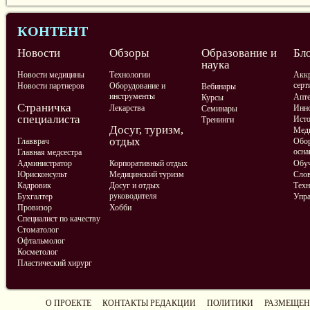
КОНТЕНТ
Новости
Обзоры
Образование и
Бл
наука
Новости медицины
Технологии
Аккр
серт
Новости партнеров
Оборудование и
Вебинары
инструменты
Апте
Курсы
Страничка
Лекарства
Инно
Семинары
специалиста
Ист
Тренинги
Досуг, туризм,
Меди
отдых
Главврач
Обор
осна
Главная медсестра
Администратор
Корпоративный отдых
Обу
Юрисконсульт
Медицинский туризм
Слов
Кадровик
Досуг и отдых
Техн
руководителя
Бухгалтер
Упра
Провизор
Хобби
Специалист по качеству
Стоматолог
Офтальмолог
Косметолог
Пластический хирург
О ПРОЕКТЕ
КОНТАКТЫ РЕДАКЦИИ
ПОЛИТИКИ
РАЗМЕЩЕН