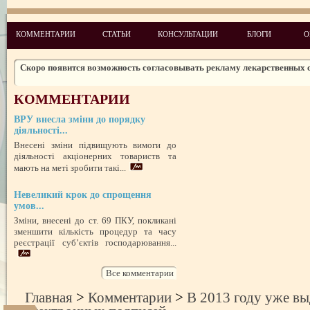
Законодательство: нормативные акты и проекты № 5 2010
Новые лицензионные условия осуществления деятельности по медиц
КОММЕНТАРИИ
СТАТЬИ
КОНСУЛЬТАЦИИ
БЛОГИ
О
практике
Чего ожидать налогоплательщикам в 2011 году
Скоро появится возможность согласовывать рекламу лекарственных 
Изменения в администрировании налогов и сборов
КОММЕНТАРИИ
НДСные коррективы
ВРУ внесла зміни до порядку
Обзор изменений налогового законодательства на 2012 год
діяльності...
Внесені зміни підвищують вимоги до
діяльності акціонерних товариств та
мають на меті зробити такі...
Невеликий крок до спрощення
умов...
Зміни, внесені до ст. 69 ПКУ, покликані
зменшити кількість процедур та часу
реєстрації суб’єктів господарювання...
Все комментарии
Главная
>
Комментарии
>
В 2013 году уже вы