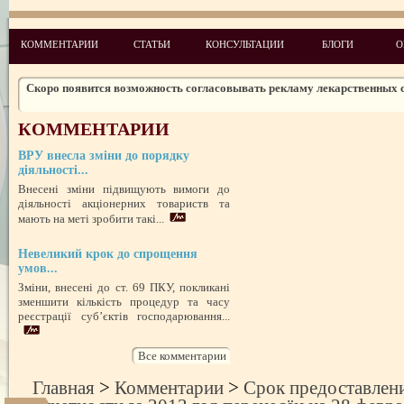
Законодательство: нормативные акты и проекты № 5 2010
Новые лицензионные условия осуществления деятельности по медиц
КОММЕНТАРИИ
СТАТЬИ
КОНСУЛЬТАЦИИ
БЛОГИ
О
практике
Чего ожидать налогоплательщикам в 2011 году
Скоро появится возможность согласовывать рекламу лекарственных 
Изменения в администрировании налогов и сборов
КОММЕНТАРИИ
НДСные коррективы
ВРУ внесла зміни до порядку
Обзор изменений налогового законодательства на 2012 год
діяльності...
Внесені зміни підвищують вимоги до
діяльності акціонерних товариств та
мають на меті зробити такі...
Невеликий крок до спрощення
умов...
Зміни, внесені до ст. 69 ПКУ, покликані
зменшити кількість процедур та часу
реєстрації суб’єктів господарювання...
Все комментарии
Главная
>
Комментарии
>
Срок предоставлен