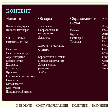
КОНТЕНТ
Новости
Обзоры
Образование и
Бл
наука
Новости медицины
Технологии
Аккр
серт
Новости партнеров
Оборудование и
Вебинары
инструменты
Апте
Курсы
Страничка
Лекарства
Инно
Семинары
специалиста
Ист
Тренинги
Досуг, туризм,
Меди
отдых
Главврач
Обор
осна
Главная медсестра
Администратор
Корпоративный отдых
Обу
Юрисконсульт
Медицинский туризм
Слов
Кадровик
Досуг и отдых
Техн
руководителя
Бухгалтер
Упра
Провизор
Хобби
Специалист по качеству
Стоматолог
Офтальмолог
Косметолог
Пластический хирург
О ПРОЕКТЕ
КОНТАКТЫ РЕДАКЦИИ
ПОЛИТИКИ
РАЗМЕЩЕН