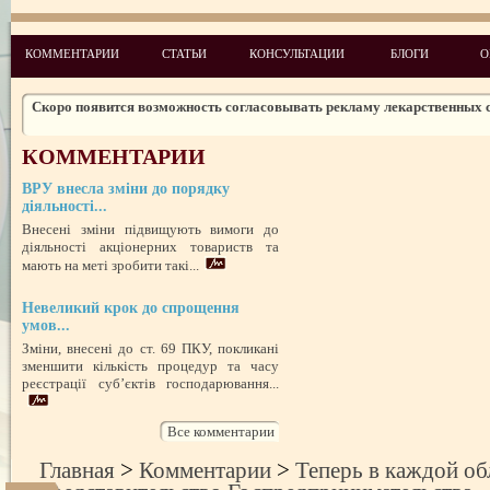
Законодательство: нормативные акты и проекты № 5 2010
Новые лицензионные условия осуществления деятельности по медиц
КОММЕНТАРИИ
СТАТЬИ
КОНСУЛЬТАЦИИ
БЛОГИ
О
практике
Чего ожидать налогоплательщикам в 2011 году
Скоро появится возможность согласовывать рекламу лекарственных 
Изменения в администрировании налогов и сборов
КОММЕНТАРИИ
НДСные коррективы
ВРУ внесла зміни до порядку
Обзор изменений налогового законодательства на 2012 год
діяльності...
Внесені зміни підвищують вимоги до
діяльності акціонерних товариств та
мають на меті зробити такі...
Невеликий крок до спрощення
умов...
Зміни, внесені до ст. 69 ПКУ, покликані
зменшити кількість процедур та часу
реєстрації суб’єктів господарювання...
Все комментарии
Главная
>
Комментарии
>
Теперь в каждой об