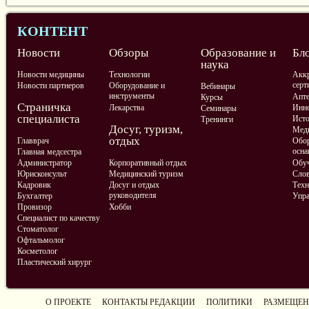
КОНТЕНТ
Новости
Обзоры
Образование и
Бл
наука
Новости медицины
Технологии
Аккр
серт
Новости партнеров
Оборудование и
Вебинары
инструменты
Апте
Курсы
Страничка
Лекарства
Инно
Семинары
специалиста
Ист
Тренинги
Досуг, туризм,
Меди
отдых
Главврач
Обор
осна
Главная медсестра
Администратор
Корпоративный отдых
Обу
Юрисконсульт
Медицинский туризм
Слов
Кадровик
Досуг и отдых
Техн
руководителя
Бухгалтер
Упра
Провизор
Хобби
Специалист по качеству
Стоматолог
Офтальмолог
Косметолог
Пластический хирург
О ПРОЕКТЕ
КОНТАКТЫ РЕДАКЦИИ
ПОЛИТИКИ
РАЗМЕЩЕН