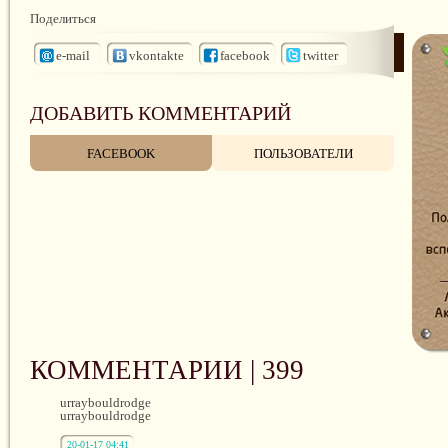
Поделиться
e-mail
vkontakte
facebook
twitter
ДОБАВИТЬ КОММЕНТАРИЙ
FACEBOOK
ПОЛЬЗОВАТЕЛИ
КОММЕНТАРИИ |
399
urraybouldrodge
urraybouldrodge
20-01-17 04:41