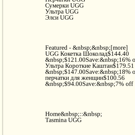
Сумерки UGG
Ультра UGG
Элси UGG
Featured - &nbsp;&nbsp;[more]
UGG Кокетка Шоколад$144.40
&nbsp;$121.00Save:&nbsp;16% 
Ультра Короткие Каштан$179.51
&nbsp;$147.00Save:&nbsp;18% 
перчатки для женщин$100.56
&nbsp;$94.00Save:&nbsp;7% off
Home&nbsp;::&nbsp;
Tasmina UGG