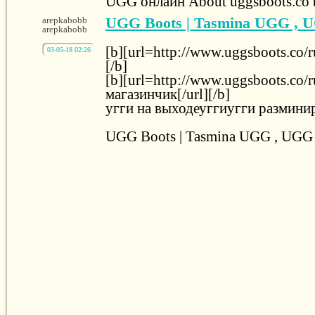
UGG онлайн About uggsboots.co 
UGG Boots | Tasmina UGG , 
arepkabobb
arepkabobb
[b][url=http://www.uggsboots.co/r
03-05-18 02:26
[/b]
[b][url=http://www.uggsboots.co/r
магазинчик[/url][/b]
угги на выходеуггиугги размини
UGG Boots | Tasmina UGG , UGG