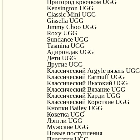
Пригород крючком UGG
Kensington UGG
Classic Mini UGG
Gissella UGG
Jimmy Choo UGG
Roxy UGG
Sundance UGG
Tasmina UGG
Адирондак UGG
Дети UGG
Другие UGG
Классический Argyle вязать UGG
Классический Earmuff UGG
Классический Высокий UGG
Классический Вязание UGG
Классический Карди UGG
Классический Короткие UGG
Кнопки Bailey UGG
Кокетка UGG
Лэнгли UGG
Мужские UGG
Новые поступления
Перчатки UGG