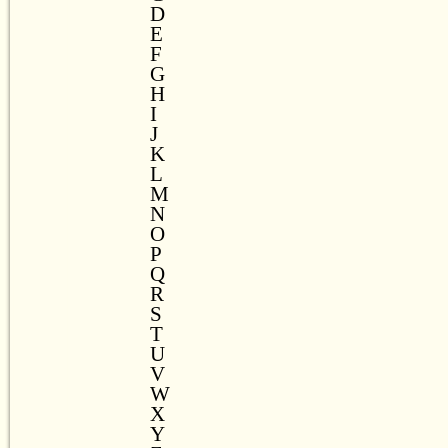
D
E
F
G
H
I
J
K
L
M
N
O
P
Q
R
S
T
U
V
W
X
Y