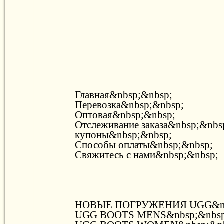
Главная&nbsp;&nbsp;
Перевозка&nbsp;&nbsp;
Оптовая&nbsp;&nbsp;
Отслеживание заказа&nbsp;&nbs
купоны&nbsp;&nbsp;
Способы оплаты&nbsp;&nbsp;
Свяжитесь с нами&nbsp;&nbsp;
НОВЫЕ ПОГРУЖЕНИЯ UGG&nb
UGG BOOTS MENS&nbsp;&nbsp