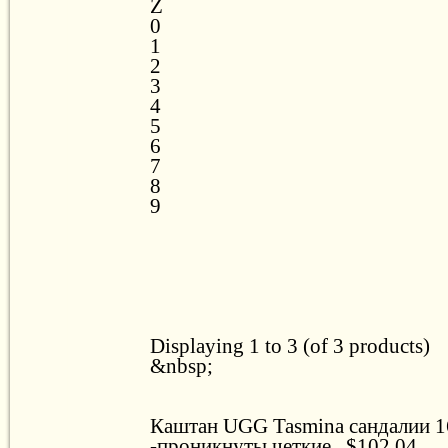
Z
0
1
2
3
4
5
6
7
8
9
Displaying 1 to 3 (of 3 products)
&nbsp;
Каштан UGG Tasmina сандалии 
-проникнуты четкие...$102.04