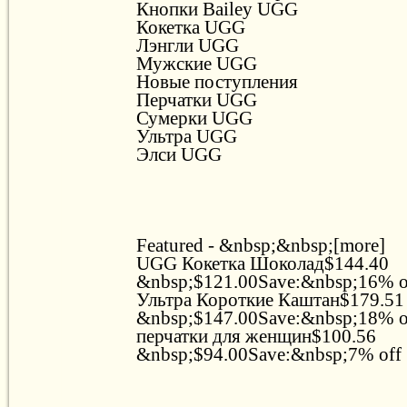
Кнопки Bailey UGG
Кокетка UGG
Лэнгли UGG
Мужские UGG
Новые поступления
Перчатки UGG
Сумерки UGG
Ультра UGG
Элси UGG
Featured - &nbsp;&nbsp;[more]
UGG Кокетка Шоколад$144.40
&nbsp;$121.00Save:&nbsp;16% 
Ультра Короткие Каштан$179.51
&nbsp;$147.00Save:&nbsp;18% 
перчатки для женщин$100.56
&nbsp;$94.00Save:&nbsp;7% off