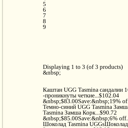
5
6
7
8
9
Displaying 1 to 3 (of 3 products)
&nbsp;
Каштан UGG Tasmina сандалии 
-проникнуты четкие...$102.04
&nbsp;$83.00Save:&nbsp;19% off.
Темно-синий UGG Tasmina Зам
Tasmina Замша Корк...$90.72
&nbsp;$85.00Save:&nbsp;6% off..
Шоколад Tasmina UGGsШоколад