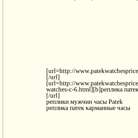
[url=http://www.patekwatchesprice
[/url]
[url=http://www.patekwatchesprice.
watches-c-6.html][b]реплика пате
[/url]
реплики мужчин часы Patek
реплика патек карманные часы