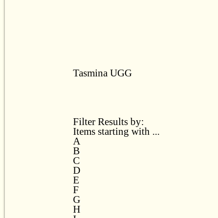
Tasmina UGG
Filter Results by:
Items starting with ...
A
B
C
D
E
F
G
H