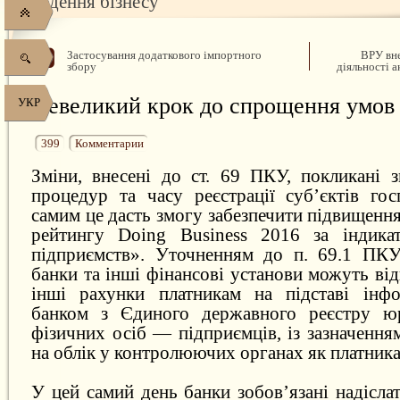
ведення бізнесу
Застосування додаткового імпортного
ВРУ вне
збору
діяльності 
Невеликий крок до спрощення умов 
УКР
399
Комментарии
Зміни, внесені до ст. 69 ПКУ, покликані з
процедур та часу реєстрації суб’єктів го
самим це дасть змогу забезпечити підвищення
рейтингу Doing Business 2016 за індикат
підприємств». Уточненням до п. 69.1 ПКУ
банки та інші фінансові установи можуть від
інші рахунки платникам на підставі інфо
банком з Єдиного державного реєстру ю
фізичних осіб — підприємців, із зазначення
на облік у контролюючих органах як платника
У цей самий день банки зобов’язані надісл