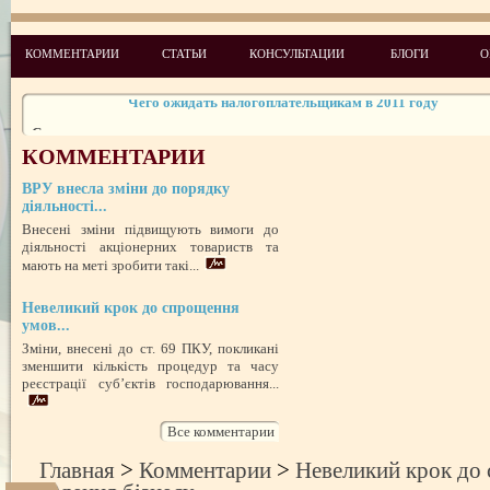
Законодательство: нормативные акты и проекты № 5 2010
Новые лицензионные условия осуществления деятельности по медиц
КОММЕНТАРИИ
СТАТЬИ
КОНСУЛЬТАЦИИ
БЛОГИ
О
практике
Чего ожидать налогоплательщикам в 2011 году
Скоро появится возможность согласовывать рекламу лекарственных 
Изменения в администрировании налогов и сборов
КОММЕНТАРИИ
НДСные коррективы
ВРУ внесла зміни до порядку
Обзор изменений налогового законодательства на 2012 год
діяльності...
Внесені зміни підвищують вимоги до
діяльності акціонерних товариств та
мають на меті зробити такі...
Невеликий крок до спрощення
умов...
Зміни, внесені до ст. 69 ПКУ, покликані
зменшити кількість процедур та часу
реєстрації суб’єктів господарювання...
Все комментарии
Главная
>
Комментарии
>
Невеликий крок до