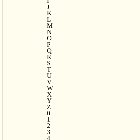
I
J
K
L
M
N
O
P
Q
R
S
T
U
V
W
X
Y
Z
0
1
2
3
4