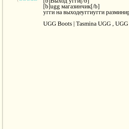
[b]Выход угги[/b]
[b]ugg магазинчик[/b]
угги на выходеуггиугги размини
UGG Boots | Tasmina UGG , UGG