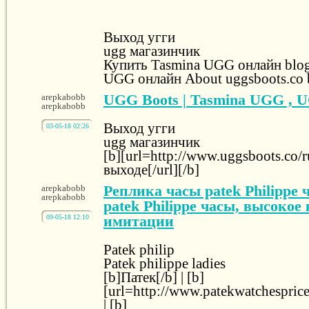
Выход угги
ugg магазинчик
Купить Tasmina UGG онлайн blog
UGG онлайн About uggsboots.co 
UGG Boots | Tasmina UGG , 
arepkabobb
arepkabobb
Выход угги
03-05-18 02:26
ugg магазинчик
[b][url=http://www.uggsboots.co/r
выходе[/url][/b]
Реплика часы patek Philippe 
arepkabobb
arepkabobb
patek Philippe часы, высокое
имитации
09-05-18 12:10
Patek philip
Patek philippe ladies
[b]Патек[/b] | [b]
[url=http://www.patekwatchesprice.
| [b]