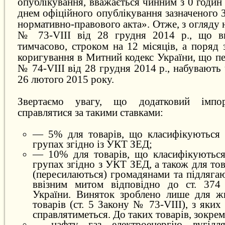
опублікування, вважається чинним з 0 годин 
днем офіційного опублікування зазначеного 
нормативно-правового акта». Отже, з огляду 
№ 73-VIII від 28 грудня 2014 р., що вв
тимчасово, строком на 12 місяців, а поряд 
коригування в Митний кодекс України, що п
№ 74-VIII від 28 грудня 2014 р., набувають 
26 лютого 2015 року.
Звертаємо увагу, що додатковий імпо
справлятися за такими ставками:
— 5% для товарів, що класифікуються 
групах згідно із УКТ ЗЕД;
— 10% для товарів, що класифікуються
групах згідно з УКТ ЗЕД, а також для тов
(пересилаються) громадянами та підляга
ввізним митом відповідно до ст. 374
України. Виняток зроблено лише для ж
товарів (ст. 5 Закону № 73-VIII), з яких
справлятиметься. До таких товарів, зокрем
— нафту, газ, електроенергію, вугілля