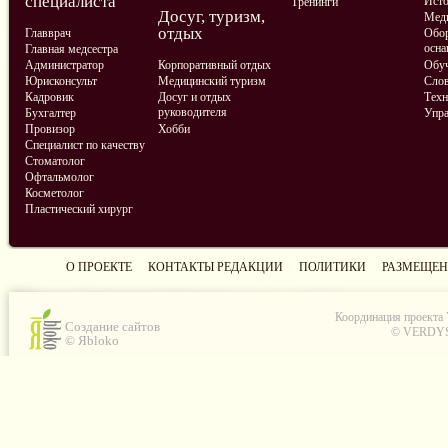
специалиста
Ист
Тренинги
Досуг, туризм,
Меди
отдых
Главврач
Обор
осна
Главная медсестра
Администратор
Корпоративный отдых
Обу
Юрисконсульт
Медицинский туризм
Слов
Кадровик
Досуг и отдых
Техн
руководителя
Бухгалтер
Упра
Провизор
Хобби
Специалист по качеству
Стоматолог
Офтальмолог
Косметолог
Пластический хирург
О ПРОЕКТЕ
КОНТАКТЫ РЕДАКЦИИ
ПОЛИТИКИ
РАЗМЕЩЕН
Координация проекта
Создание сайтов
© VERDYS C
© Яbloko