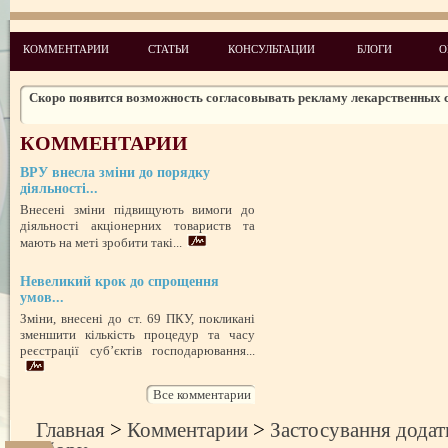
КОММЕНТАРИИ
СТАТЬИ
КОНСУЛЬТАЦИИ
БЛОГИ
О
Чего ожидать налогоплательщикам в 2011 году
Скоро появится возможность согласовывать рекламу лекарственных 
Изменения в администрировании налогов и сборов
КОММЕНТАРИИ
НДСные коррективы
ВРУ внесла зміни до порядку
Обзор изменений налогового законодательства на 2012 год
діяльності...
Внесені зміни підвищують вимоги до
діяльності акціонерних товариств та
Законодательство: нормативные акты и проекты №1 2010
мають на меті зробити такі...
Законодательство: нормативные акты и проекты №2 2010
Невеликий крок до спрощення
Аналитические обзоры законодательства предоставлены компанией ди
умов...
№ 6 2011
Зміни, внесені до ст. 69 ПКУ, покликані
Законодательство: нормативные акты и проекты № 5 2010
зменшити кількість процедур та часу
Новые лицензионные условия осуществления деятельности по медиц
реєстрації суб’єктів господарювання...
практике
Все комментарии
Главная
>
Комментарии
>
Застосування додат