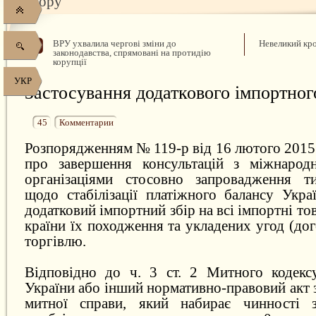
збору
ВРУ ухвалила чергові зміни до
Невеликий кр
законодавства, спрямовані на протидію
корупції
УКР
Застосування додаткового імпортног
45
Комментарии
Розпорядженням № 119-р від 16 лютого 2015
про завершення консультацій з міжнарод
організаціями стосовно запровадження ти
щодо стабілізації платіжного балансу Укра
додатковий імпортний збір на всі імпортні то
країни їх походження та укладених угод (дог
торгівлю.
Відповідно до ч. 3 ст. 2 Митного кодекс
України або інший нормативно-правовий акт 
митної справи, який набирає чинності 