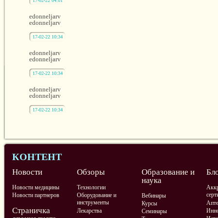
17-02-22 04:01
edonneljarv
edonneljarv
17-02-22 10:34
edonneljarv
edonneljarv
17-02-22 10:34
edonneljarv
edonneljarv
17-02-22 10:34
КОНТЕНТ
Новости
Обзоры
Образование и
Бл
наука
Новости медицины
Технологии
Аккр
серт
Новости партнеров
Оборудование и
Вебинары
инструменты
Апте
Курсы
Страничка
Лекарства
Инно
Семинары