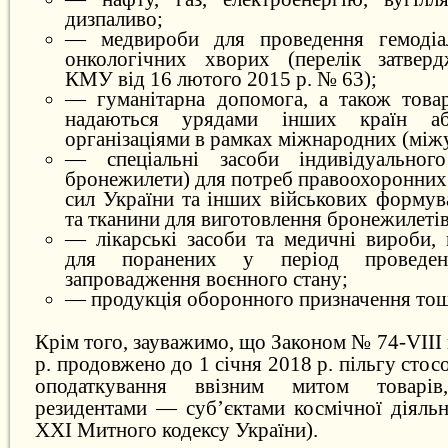
дизпаливо;
— медвироби для проведення гемодіал
онкологічних хворих (перелік затвер
КМУ від 16 лютого 2015 р. № 63);
— гуманітарна допомога, а також това
надаються урядами інших країн а
організаціями в рамках міжнародних (між
— спеціальні засоби індивідуального
бронежилети) для потреб правоохоронних
сил України та інших військових формув
та тканини для виготовлення бронежилетів
— лікарські засоби та медичні вироби,
для поранених у період проведе
запровадження воєнного стану;
— продукція оборонного призначення тощ
Крім того, зауважимо, що Законом № 74-VIII 
р. продовжено до 1 січня 2018 р. пільгу стос
оподаткування ввізним митом товарів
резидентами — суб’єктами космічної діяльно
XXI Митного кодексу України).