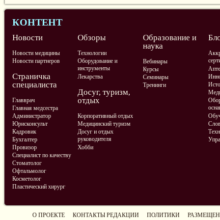
КОНТЕНТ
Новости
Обзоры
Образование и
Бл
наука
Новости медицины
Технологии
Аккр
серт
Новости партнеров
Оборудование и
Вебинары
инструменты
Апте
Курсы
Страничка
Лекарства
Инно
Семинары
специалиста
Ист
Тренинги
Досуг, туризм,
Меди
отдых
Главврач
Обор
осна
Главная медсестра
Администратор
Корпоративный отдых
Обу
Юрисконсульт
Медицинский туризм
Слов
Кадровик
Досуг и отдых
Техн
руководителя
Бухгалтер
Упра
Провизор
Хобби
Специалист по качеству
Стоматолог
Офтальмолог
Косметолог
Пластический хирург
О ПРОЕКТЕ
КОНТАКТЫ РЕДАКЦИИ
ПОЛИТИКИ
РАЗМЕЩЕН