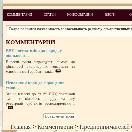
Законодательство: нормативные акты и проекты № 5 2010
Новые лицензионные условия осуществления деятельности по медиц
КОММЕНТАРИИ
СТАТЬИ
КОНСУЛЬТАЦИИ
БЛОГИ
О
практике
Чего ожидать налогоплательщикам в 2011 году
Скоро появится возможность согласовывать рекламу лекарственных 
Изменения в администрировании налогов и сборов
КОММЕНТАРИИ
НДСные коррективы
ВРУ внесла зміни до порядку
Обзор изменений налогового законодательства на 2012 год
діяльності...
Внесені зміни підвищують вимоги до
діяльності акціонерних товариств та
мають на меті зробити такі...
Невеликий крок до спрощення
умов...
Зміни, внесені до ст. 69 ПКУ, покликані
зменшити кількість процедур та часу
реєстрації суб’єктів господарювання...
Все комментарии
Главная
>
Комментарии
>
Предпринимателей 