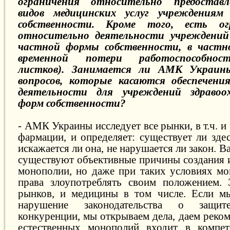
ограничения относительно предостав
видов медицинских услуг учреждения
собственности. Кроме того, есть ог
относительно деятельности учреждений
частной формы собственности, в частн
временной потери работоспособнос
листков). Занимается ли АМК Украин
вопросов, которые касаются обеспечени
деятельности для учреждений здравоо
форм собственности?
- АМК Украины исследует все рынки, в т.ч. 
фармации, и определяет: существует ли зде
искажается ли она, не нарушается ли закон. 
существуют объективные причины создания 
монополии, но даже при таких условиях мо
права злоупотреблять своим положением. 
рынков, и медицины в том числе. Если мы
нарушение законодательства о защит
конкуренции, мы открываем дела, даем реко
естественных монополий входит в компе