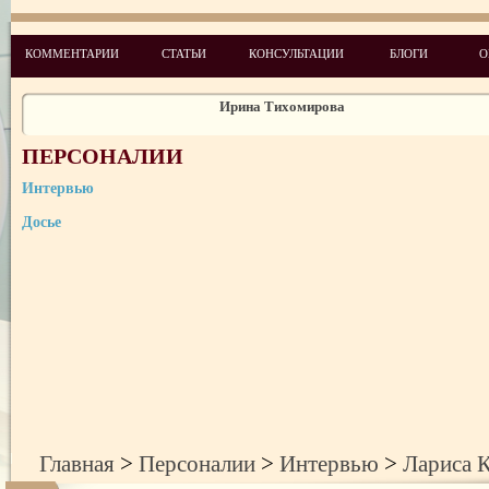
Алексей Мервинский
КОММЕНТАРИИ
СТАТЬИ
КОНСУЛЬТАЦИИ
БЛОГИ
О
Ирина Тихомирова
Андреа Раффаседер
Владимир Козак
ПЕРСОНАЛИИ
Лариса Колесник
Интервью
Досье
Амнон Карми
Ирина Сенюта
Людмила Куракса
Галина Еременко
Данкович Наталья
Главная
>
Персоналии
>
Интервью
>
Лариса 