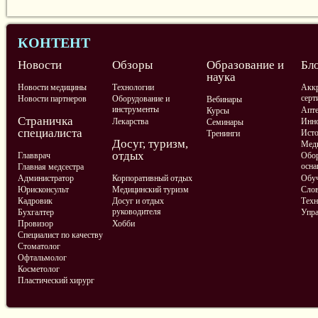
КОНТЕНТ
Новости
Обзоры
Образование и
Бл
наука
Новости медицины
Технологии
Аккр
серт
Новости партнеров
Оборудование и
Вебинары
инструменты
Апте
Курсы
Страничка
Лекарства
Инно
Семинары
специалиста
Ист
Тренинги
Досуг, туризм,
Меди
отдых
Главврач
Обор
осна
Главная медсестра
Администратор
Корпоративный отдых
Обу
Юрисконсульт
Медицинский туризм
Слов
Кадровик
Досуг и отдых
Техн
руководителя
Бухгалтер
Упра
Провизор
Хобби
Специалист по качеству
Стоматолог
Офтальмолог
Косметолог
Пластический хирург