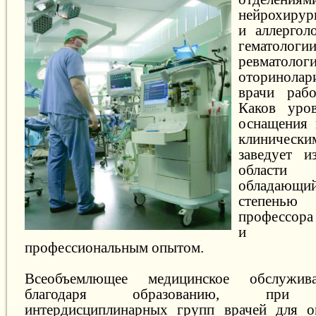
нейрохирур
и аллергол
гематологи
ревма
оторинолар
врачи раб
Каков уров
оснащения
клиничес
заведует и
области
обладающи
степень
профессора
и мно
профессиональным опытом.
Всеобъемлющее медицинское обслужива
благодаря образованию, при не
интердисциплинарных групп врачей для о