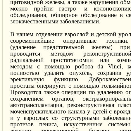
щитовидной железы, а также нарушения обме
можно пройти гастро- и колоноскопию,
обследования, обширное обследование в с
злокачественными заболеваниями.
В нашем отделении взрослой и детской уро
современнейшие оперативные техники.
(удаление предстательной железы) пр
проводится методом реконструктивно
радикальной простатэктомии или компь
методом с помощью робота da Vinci, к
полностью удалить опухоль, сохранив 
эректильную функцию. Доброкачестве
простаты оперируют с помощью гольмийног
Проводятся также операции по удалению оп
сохранением органов, экстракорпорал
автотрансплантация, реконструктивная плас
мочеиспускательного канала у детей с врож
и у взрослых со структурными заболевани
протезов пениса, искусственные систем
лечении мочекаменной болезни при