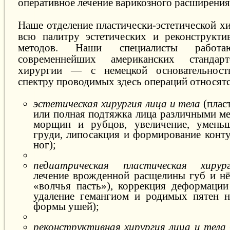
оперативное лечение варикозного расширения
Наше отделение пластически-эстетической х
всю палитру эстетических и реконструкти
методов. Наши специалисты работ
современнейших американских стандарт
хирургии — с немецкой основательнос
спектру проводимых здесь операций относятс
эстетическая хирургия лица и тела
(пласт
или полная подтяжка лица различными ме
морщин и рубцов, увеличение, умень
груди, липосакция и формирование конту
ног);
педиатрическая пластическая хирур
лечение врожденной расщелины губ и нёб
«волчья пасть»), коррекция деформации
удаление гемангиом и родимых пятен н
формы ушей);
реконструктивная хирургия лица и тела