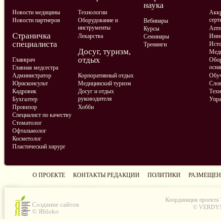
наука
Новости медицины
Технологии
Аккр
серт
Новости партнеров
Оборудование и
Вебинары
инструменты
Апте
Курсы
Страничка
Лекарства
Инно
Семинары
специалиста
Ист
Тренинги
Досуг, туризм,
Меди
отдых
Главврач
Обор
осна
Главная медсестра
Администратор
Корпоративный отдых
Обу
Юрисконсульт
Медицинский туризм
Слов
Кадровик
Досуг и отдых
Техн
руководителя
Бухгалтер
Упра
Провизор
Хобби
Специалист по качеству
Стоматолог
Офтальмолог
Косметолог
Пластический хирург
О ПРОЕКТЕ
КОНТАКТЫ РЕДАКЦИИ
ПОЛИТИКИ
РАЗМЕЩЕН
Координация проекта
Создание сайтов
© VERDYS C
© Яbloko