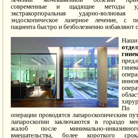
современные и щадящие методы уд
экстракорпоральная ударно-волновая
эндоскопическое лазерное лечение, с 
пациента быстро и безболезненно избавляют о
Наш
отде
гине
предл
гинек
опер
инно
опера
обла
хирур
По 
операции проводятся лапароскопическим пу
лапароскопии заключаются в гораздо ме
жалоб после минимально-инвазивног
вмешательства, более короткого срок