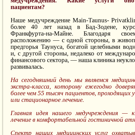
медучреждения. Какие услуги оно
пациентам?
Наше медучреждение Main-Taunus- Privatkli
более 40 лет назад в Бад-Зодене, кур
Франкфурта-на-Майне. Благодаря сво
расположению — с одной стороны, в живоп
предгорья Таунуса, богатой целебными вод
и, с другой стороны, недалеко от междунар
финансового сектора, — наша клиника неукл
развивалась.
На сегодняшний день мы являемся медицин
экстра-класса, которому ежегодно доверя
более чем 55 тысяч пациентов, проходящих 
или стационарное лечение.
Главная идея нашего медучреждения — к
лечение в комфортабельной гостиничной ат
Спектр наших медицинских услуг охватыв