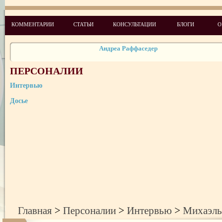
Алексей Мервинский
КОММЕНТАРИИ
СТАТЬИ
КОНСУЛЬТАЦИИ
БЛОГИ
О
Ирина Тихомирова
Андреа Раффаседер
Владимир Козак
Лариса Колесник
ПЕРСОНАЛИИ
Интервью
Амнон Карми
Досье
Ирина Сенюта
Людмила Куракса
Галина Еременко
Данкович Наталья
Главная
>
Персоналии
>
Интервью
>
Михаэль