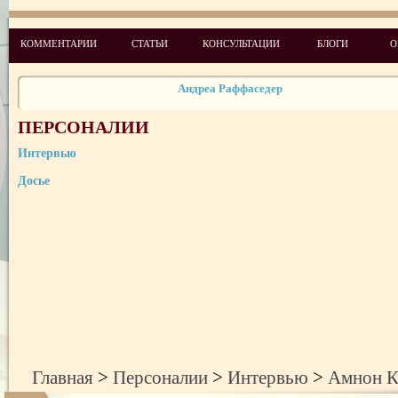
Алексей Мервинский
КОММЕНТАРИИ
СТАТЬИ
КОНСУЛЬТАЦИИ
БЛОГИ
О
Ирина Тихомирова
Андреа Раффаседер
Владимир Козак
ПЕРСОНАЛИИ
Лариса Колесник
Интервью
Досье
Амнон Карми
Ирина Сенюта
Людмила Куракса
Галина Еременко
Данкович Наталья
Главная
>
Персоналии
>
Интервью
>
Амнон К