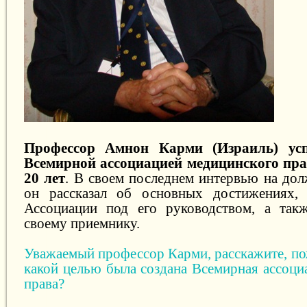
Профессор Амнон Карми (Израиль)
ус
Всемирной ассоциацией медицинского пр
20 лет
. В своем последнем интервью на дол
он рассказал об основных достижениях, 
Ассоциации под его руководством, а такж
своему приемнику.
Уважаемый профессор Карми, расскажите, пож
какой целью была создана Всемирная ассоци
права?