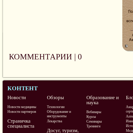
КОММЕНТАРИИ |
0
КОНТЕНТ
Новости
Обзоры
Образование и
Бл
наука
Новости медицины
Технологии
Аккр
серт
Новости партнеров
Оборудование и
Вебинары
инструменты
Апте
Курсы
Страничка
Лекарства
Инно
Семинары
специалиста
Ист
Тренинги
Досуг, туризм,
Меди