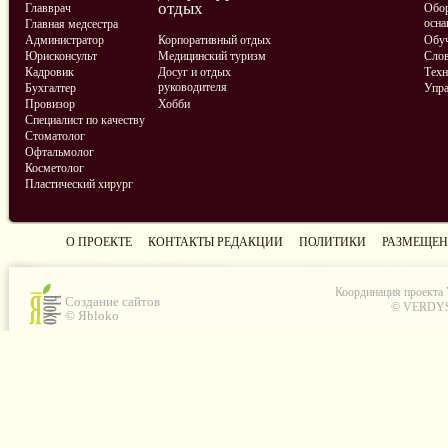
отдых
Главврач
Обор
осна
Главная медсестра
Администратор
Корпоративный отдых
Обу
Юрисконсульт
Медицинский туризм
Слов
Кадровик
Досуг и отдых
Техн
руководителя
Бухгалтер
Упра
Провизор
Хобби
Специалист по качеству
Стоматолог
Офтальмолог
Косметолог
Пластический хирург
О ПРОЕКТЕ
КОНТАКТЫ РЕДАКЦИИ
ПОЛИТИКИ
РАЗМЕЩЕН
Координация проекта
Создание сайтов
© VERDYS C
© Яbloko