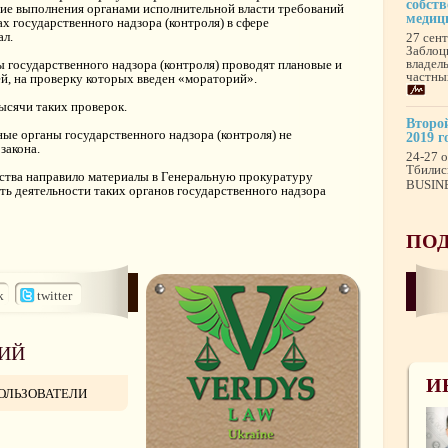
собст
ие выполнения органами исполнительной власти требований
медиц
 государственного надзора (контроля) в сфере
ал.
27 сен
Заблоц
владел
ы государственного надзора (контроля) проводят плановые и
частны
й, на проверку которых введен «мораторий».
ысячи таких проверок.
Второй
ные органы государственного надзора (контроля) не
2019 г
закона.
24-27 о
Тбилис
ства направило материалы в Генеральную прокуратуру
BUSINE
ть деятельности таких органов государственного надзора
ПОД
k
twitter
ИЙ
И
ОЛЬЗОВАТЕЛИ