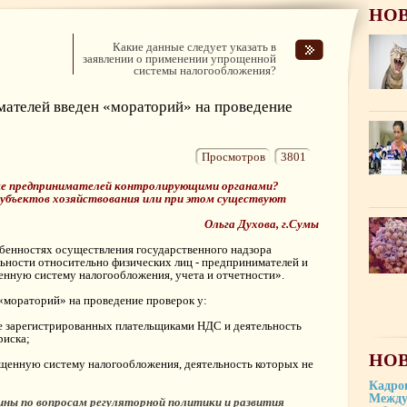
НО
Какие данные следует указать в
заявлении о применении упрощенной
системы налогообложения?
мателей введен «мораторий» на проведение
Просмотров
3801
рке предпринимателей контролирующими органами?
субъектов хозяйствования или при этом существуют
Ольга Духова, г.Сумы
собенностях осуществления государственного надзора
льности относительно физических лиц - предпринимателей и
ную систему налогообложения, учета и отчетности».
мораторий» на проведение проверок у:
не зарегистрированных плательщиками НДС и деятельность
риска;
НОВ
енную систему налогообложения, деятельность которых не
Кадро
Между
ны по вопросам регуляторной политики и развития