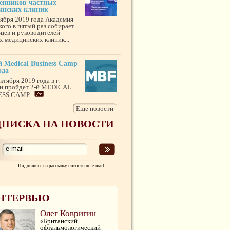
венников частных
инских клиник
тября 2019 года Академия
кого в пятый раз собирает
ьцев и руководителей
х медицинских клиник...
 Medical Business Camp
ода
ктября 2019 года в г.
и пройдет 2-й MEDICAL
SS CAMP...
Еще новости
ПИСКА НА НОВОСТИ
Подпишись на рассылку новости по e-mail
НТЕРВЬЮ
Олег Ковригин
«Британский
офтальмологический