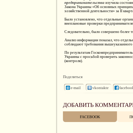
предпринимательства
изучила состоян
Закона Украины «Об основных принципах
хозяйственной деятельности» за II кварт
Было установлено, что отдельные орган
внеплановые проверки предпринимателе
Следовательно, было совершено более т
Анализ информации показал, что отдель
соблюдают требования вышеуказанного 
По результатам Госкомпредприниматель
Украины с просьбой проверить законнос
(контроля).
Поделиться
e-mail
vkontakte
faceboo
ДОБАВИТЬ КОММЕНТАР
FACEBOOK
П