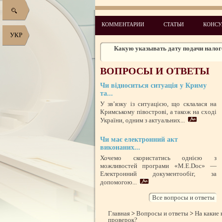
КОММЕНТАРИИ
СТАТЬИ
КОНСУ
Как стать владельцем земельного учас
УКР
клини
Какую указывать дату подачи налог
Как заполнять графу «главный бухгалтер
нет
ВОПРОСЫ И ОТВЕТЫ
Нужно ли перезаключать договор о пр
окончании ег
Какие услуги налоговые орган
Чи відноситься ситуація у Криму
та...
У зв’язку із ситуацією, що склалася на
Кримському півострові, а також на сході
Аннулирование лицензий. Совместное и
пацентом. Ак
України, одним з актуальних...
Трудовые книжки у ФЛП. Как в
Чи має електронний акт
Об ответственности за уклонение ре
виконаних...
Детский возраст 
Хочемо скористатись однією з
можливостей програми «M.E.Doc» —
Авансовый платеж налога на недвижи
Електронний документообіг, за
допомогою...
Все вопросы и ответы
Главная
>
Вопросы и ответы
>
На какие
проверок?