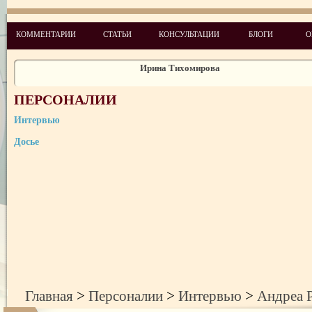
Алексей Мервинский
КОММЕНТАРИИ
СТАТЬИ
КОНСУЛЬТАЦИИ
БЛОГИ
О
Ирина Тихомирова
Андреа Раффаседер
Владимир Козак
ПЕРСОНАЛИИ
Лариса Колесник
Интервью
Досье
Амнон Карми
Ирина Сенюта
Людмила Куракса
Галина Еременко
Данкович Наталья
Главная
>
Персоналии
>
Интервью
>
Андреа 