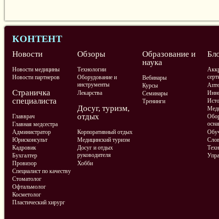
КОНТЕНТ
Новости
Обзоры
Образование и
Бл
наука
Новости медицины
Технологии
Аккр
серт
Новости партнеров
Оборудование и
Вебинары
инструменты
Апте
Курсы
Страничка
Лекарства
Инно
Семинары
специалиста
Ист
Тренинги
Досуг, туризм,
Меди
отдых
Главврач
Обор
осна
Главная медсестра
Администратор
Корпоративный отдых
Обу
Юрисконсульт
Медицинский туризм
Слов
Кадровик
Досуг и отдых
Техн
руководителя
Бухгалтер
Упра
Провизор
Хобби
Специалист по качеству
Стоматолог
Офтальмолог
Косметолог
Пластический хирург