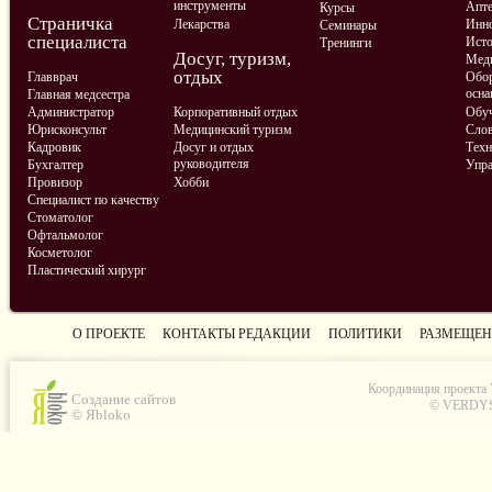
инструменты
Апте
Курсы
Страничка
Лекарства
Инно
Семинары
специалиста
Ист
Тренинги
Досуг, туризм,
Меди
отдых
Главврач
Обор
осна
Главная медсестра
Администратор
Корпоративный отдых
Обу
Юрисконсульт
Медицинский туризм
Слов
Кадровик
Досуг и отдых
Техн
руководителя
Бухгалтер
Упра
Провизор
Хобби
Специалист по качеству
Стоматолог
Офтальмолог
Косметолог
Пластический хирург
О ПРОЕКТЕ
КОНТАКТЫ РЕДАКЦИИ
ПОЛИТИКИ
РАЗМЕЩЕН
Координация проекта
Создание сайтов
© VERDYS C
© Яbloko