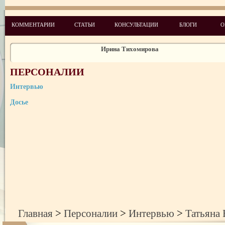
Алексей Мервинский
КОММЕНТАРИИ
СТАТЬИ
КОНСУЛЬТАЦИИ
БЛОГИ
О
Ирина Тихомирова
Андреа Раффаседер
Владимир Козак
ПЕРСОНАЛИИ
Лариса Колесник
Интервью
Досье
Амнон Карми
Ирина Сенюта
Людмила Куракса
Галина Еременко
Данкович Наталья
Главная
>
Персоналии
>
Интервью
>
Татьяна 