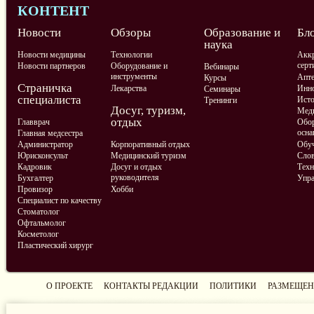
КОНТЕНТ
Новости
Обзоры
Образование и
Бл
наука
Новости медицины
Технологии
Аккр
серт
Новости партнеров
Оборудование и
Вебинары
инструменты
Апте
Курсы
Страничка
Лекарства
Инно
Семинары
специалиста
Ист
Тренинги
Досуг, туризм,
Меди
отдых
Главврач
Обор
осна
Главная медсестра
Администратор
Корпоративный отдых
Обу
Юрисконсульт
Медицинский туризм
Слов
Кадровик
Досуг и отдых
Техн
руководителя
Бухгалтер
Упра
Провизор
Хобби
Специалист по качеству
Стоматолог
Офтальмолог
Косметолог
Пластический хирург
О ПРОЕКТЕ
КОНТАКТЫ РЕДАКЦИИ
ПОЛИТИКИ
РАЗМЕЩЕН