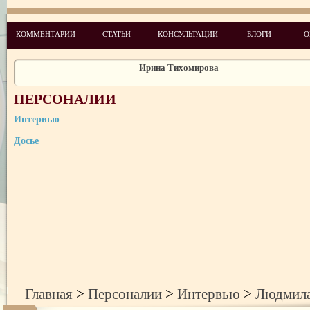
Алексей Мервинский
КОММЕНТАРИИ
СТАТЬИ
КОНСУЛЬТАЦИИ
БЛОГИ
О
Ирина Тихомирова
Андреа Раффаседер
Владимир Козак
ПЕРСОНАЛИИ
Лариса Колесник
Интервью
Досье
Амнон Карми
Ирина Сенюта
Людмила Куракса
Галина Еременко
Данкович Наталья
Главная
>
Персоналии
>
Интервью
>
Людмила