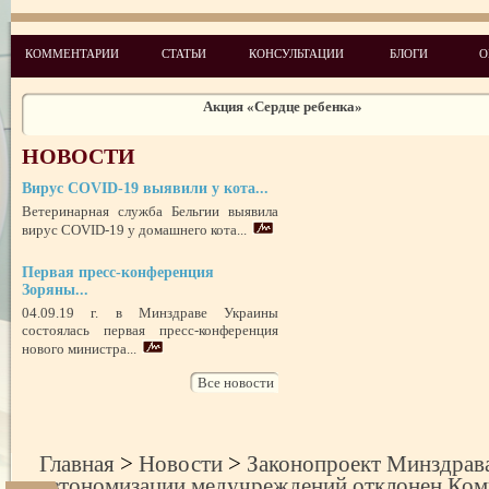
КОММЕНТАРИИ
СТАТЬИ
КОНСУЛЬТАЦИИ
БЛОГИ
О
Социальный проект Евро-2012 «Давай разом!» в Артеке
Акция «Сердце ребенка»
С середины июля начнется поставка вакцин в регионы
Приостановлена реализация серии парацетамола
НОВОСТИ
Швейцарская Конфедерация инвестирует средства в украинскую мед
Вирус COVID-19 выявили у кота...
Ветеринарная служба Бельгии выявила
вирус COVID-19 у домашнего кота...
Банки пуповинной крови в Украине: что проверить, чтоб довери
Первая пресс-конференция
Акція «Милосердний Валентин»
Зоряны...
Главное во внедрении заместительной поддерживающей терапии - взв
04.09.19 г. в Минздраве Украины
подход
состоялась первая пресс-конференция
Внимание, грибы! Отравление грибами опасно для жизни
нового министра...
Подкомитет ООН по недопущению пыток впервые посетил психиатри
учреждения Украины
Все новости
Главная
>
Новости
>
Законопроект Минздрав
автономизации медучреждений отклонен Ком