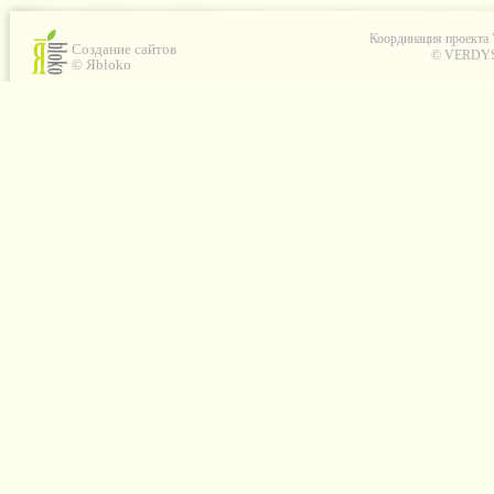
Координация проекта
Создание сайтов
© VERDYS C
© Яbloko