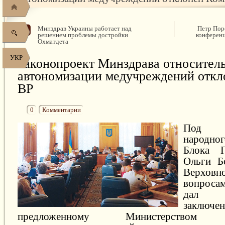
Минздрав Украины работает над
Петр Пор
решением проблемы достройки
конференц
Охматдета
УКР
Законопроект Минздрава относител
автономизации медучреждений откл
ВР
0
Комментарии
Под пр
народн
Блока 
Ольги Б
Верхо
вопроса
дал о
закл
предложенному Министерством зд