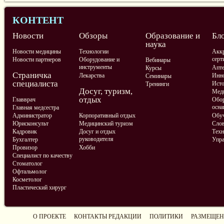
КОНТЕНТ
Новости
Обзоры
Образование и
Бл
наука
Новости медицины
Технологии
Аккр
серт
Новости партнеров
Оборудование и
Вебинары
инструменты
Апте
Курсы
Страничка
Лекарства
Инно
Семинары
специалиста
Ист
Тренинги
Досуг, туризм,
Меди
отдых
Главврач
Обор
осна
Главная медсестра
Администратор
Корпоративный отдых
Обу
Юрисконсульт
Медицинский туризм
Слов
Кадровик
Досуг и отдых
Техн
руководителя
Бухгалтер
Упра
Провизор
Хобби
Специалист по качеству
Стоматолог
Офтальмолог
Косметолог
Пластический хирург
О ПРОЕКТЕ
КОНТАКТЫ РЕДАКЦИИ
ПОЛИТИКИ
РАЗМЕЩЕН