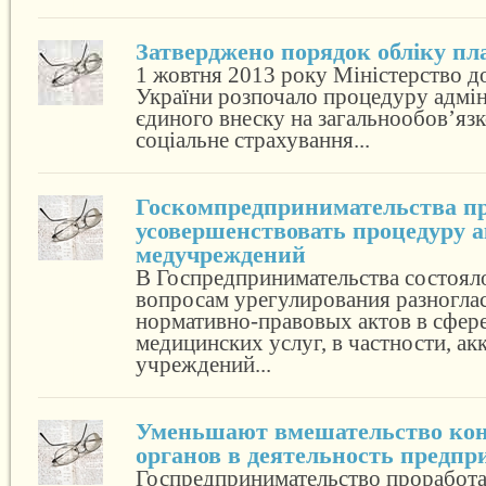
Затверджено порядок обліку п
1 жовтня 2013 року Міністерство до
України розпочало процедуру адмі
єдиного внеску на загальнообов’яз
соціальне страхування...
Госкомпредпринимательства пр
усовершенствовать процедуру 
медучреждений
В Госпредпринимательства состоял
вопросам урегулирования разногл
нормативно-правовых актов в сфере
медицинских услуг, в частности, ак
учреждений...
Уменьшают вмешательство ко
органов в деятельность предп
Госпредпринимательство проработа