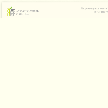
Координация проекта
Создание сайтов
© VERDYS C
© Яbloko