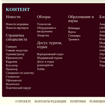
КОНТЕНТ
Новости
Обзоры
Образование и
Бл
наука
Новости медицины
Технологии
Аккр
серт
Новости партнеров
Оборудование и
Вебинары
инструменты
Апте
Курсы
Страничка
Лекарства
Инно
Семинары
специалиста
Ист
Тренинги
Досуг, туризм,
Меди
отдых
Главврач
Обор
осна
Главная медсестра
Администратор
Корпоративный отдых
Обу
Юрисконсульт
Медицинский туризм
Слов
Кадровик
Досуг и отдых
Техн
руководителя
Бухгалтер
Упра
Провизор
Хобби
Специалист по качеству
Стоматолог
Офтальмолог
Косметолог
Пластический хирург
О ПРОЕКТЕ
КОНТАКТЫ РЕДАКЦИИ
ПОЛИТИКИ
РАЗМЕЩЕН