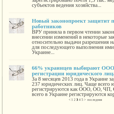
зарегистрировано почти 1,5 тыс. м
субъектов ведения хозяйства...
Новый законопроект защитит 
работников
ВРУ приняла в первом чтении зако
внесении изменений в некоторые з
относительно выдачи разрешения н
для последующего выполнения ими
Украине...
66% украинцев выбирают ООО
регистрации юридического лиц
За 8 месяцев 2013 года в Украине з
237 юридических лиц. Чаще всего 
регистрируются как ООО, ОО, ЧП,
всего в Украине регистрируются кор
<
1
2
3
4
5
>
последняя