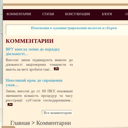
Чего ожидать налогоплательщикам в 2011 году
КОММЕНТАРИИ
СТАТЬИ
КОНСУЛЬТАЦИИ
БЛОГИ
О
Скоро появится возможность согласовывать рекламу лекарственных 
Изменения в администрировании налогов и сборов
НДСные коррективы
КОММЕНТАРИИ
Обзор изменений налогового законодательства на 2012 год
ВРУ внесла зміни до порядку
діяльності...
Внесені зміни підвищують вимоги до
Законодательство: нормативные акты и проекты №1 2010
діяльності акціонерних товариств та
Законодательство: нормативные акты и проекты №2 2010
мають на меті зробити такі...
Аналитические обзоры законодательства предоставлены компанией ди
№ 6 2011
Невеликий крок до спрощення
Законодательство: нормативные акты и проекты № 5 2010
умов...
Зміни, внесені до ст. 69 ПКУ, покликані
Новые лицензионные условия осуществления деятельности по медиц
зменшити кількість процедур та часу
практике
реєстрації суб’єктів господарювання...
Все комментарии
Главная
>
Комментарии