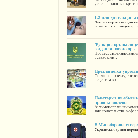
успели принять подгото
1,2 млн доз вакцины
Данная партия вакцин по
возможность вакциниров
Функции органа лице
создания нового орга
Процесс лицензирования
остановлен...
Предлагается упрости
Согласно проекту, госре
рецептам врачей...
Некоторые из объяв
приостановлены
Антимонопольный комит
законодательства в сфере
В Минобороны утверд
Украинская армия перешл