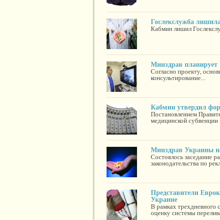
Гослекслужба лишила
Кабмин лишил Гослекслуж
Минздрав планирует 
Согласно проекту, осно
консультирование...
Кабмин утвердил фор
Постановлением Правите
медицинской субвенции и
Минздрав Украины на
Состоялось заседание р
законодательства по рек
Представители Еврок
Украине
В рамках трехдневного 
оценку системы перелива