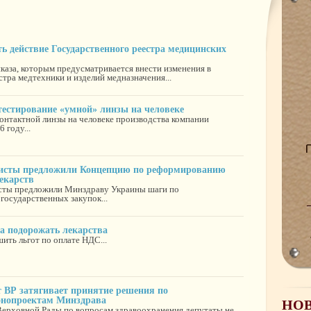
ь действие Государственного реестра медицинских
каза, которым предусматривается внести изменения в
тра медтехники и изделий медназначения...
 тестирование «умной» линзы на человеке
онтактной линзы на человеке производства компании
 году...
исты предложили Концепцию по реформированию
екарств
исты предложили Минздраву Украины шаги по
осударственных закупок...
а подорожать лекарства
ить льгот по оплате НДС...
ВР затягивает принятие решения по
онопроектам Минздрава
НО
Верховной Рады по вопросам здравоохранения депутаты не