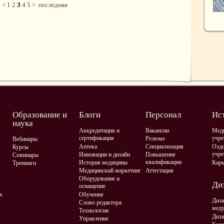
<
1
2
3
4
5
>
последняя
Образование и
Блоги
Персонал
Ис
наука
Аккредитация и
Вакансии
Мед
сертификация
учре
Резюме
Вебинары
Аптека
Специализация
Оздо
Курсы
учре
Инновации и дизайн
Повышение
Семинары
квалификации
История медицины
Карь
Тренинги
Медицинский маркетинг
Аттестация
Оборудование и
Диз
оснащение
х
Обучение
Диза
Слово редактора
мед
Технологии
Диза
Управление