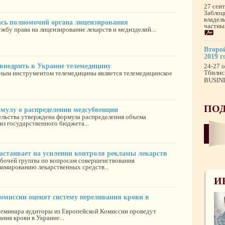
27 сен
Заблоц
владел
сь полномочий органа лицензирования
частны
бу права на лицензирование лекарств и медизделий...
Второй
2019 г
внедрить в Украине телемедицину
24-27 о
Тбилис
вным инструментом телемедицины является телемедицинское
BUSINE
ПОД
мулу о распределении медсубвенции
льства утверждена формула распределения объема
з государственного бюджета...
стаивает на усилении контроля рекламы лекарств
абочей группы по вопросам совершенствования
ламированию лекарственных средств...
И
омиссии оценят систему переливания крови в
семинара аудиторы из Европейской Комиссии проведут
ния крови в Украине...