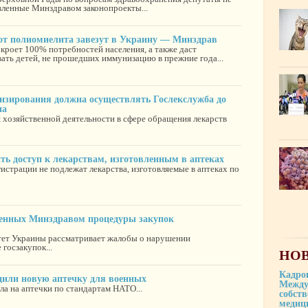
вленные Минздравом законопроекты...
 от полиомиелита завезут в Украину — Минздрав
кроет 100% потребностей населения, а также даст
ать детей, не прошедших иммунизацию в прежние года...
нзирования должна осуществлять Гослекслужба до
на
 хозяйственной деятельности в сфере обращения лекарств
ть доступ к лекарствам, изготовленным в аптеках
гистрации не подлежат лекарства, изготовляемые в аптеках по
ленных Минздравом процедуры закупок
ет Украины рассматривает жалобы о нарушении
 госзакупок...
НОВ
Кадро
или новую аптечку для военных
Между
а на аптечки по стандартам НАТО...
собст
медиц