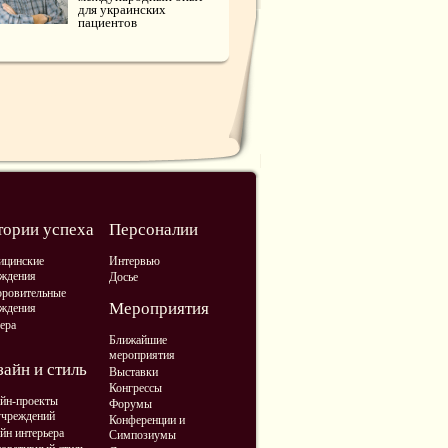
для украинских
пациентов
тории успеха
Персоналии
ицинские
Интервью
ждения
Досье
ровительные
Мероприятия
ждения
ера
Ближайшие
мероприятия
айн и стиль
Выставки
Конгрессы
йн-проекты
Форумы
учреждений
Конференции и
йн интерьера
Симпозиумы