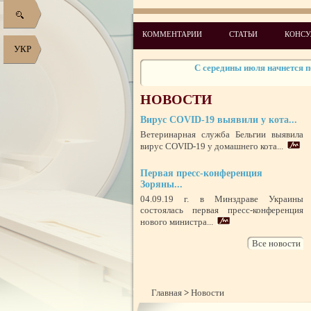
Социальный проект Евро-201
КОММЕНТАРИИ
СТАТЬИ
КОНСУ
Акция «Сердц
УКР
С середины июля начнется п
Приостановлена реализац
НОВОСТИ
Швейцарская Конфедерация инвестиру
Вирус COVID-19 выявили у кота...
Ветеринарная служба Бельгии выявила
Банки пуповинной крови в Украине
вирус COVID-19 у домашнего кота...
Акція «Милосерд
Первая пресс-конференция
Зоряны...
Главное во внедрении заместительной 
подх
04.09.19 г. в Минздраве Украины
Внимание, грибы! Отравление
состоялась первая пресс-конференция
нового министра...
Подкомитет ООН по недопущению пыто
учреждения
Все новости
Главная
>
Новости