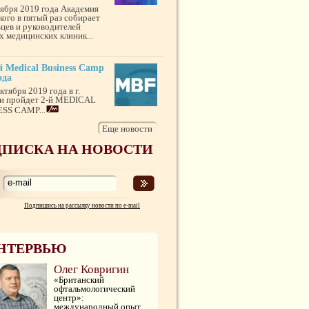
тября 2019 года Академия
кого в пятый раз собирает
ьцев и руководителей
х медицинских клиник...
 Medical Business Camp
ода
ктября 2019 года в г.
и пройдет 2-й MEDICAL
SS CAMP...
Еще новости
ПИСКА НА НОВОСТИ
Подпишись на рассылку новости по e-mail
НТЕРВЬЮ
Олег Ковригин
«Британский
офтальмологический
центр»:
международный опыт