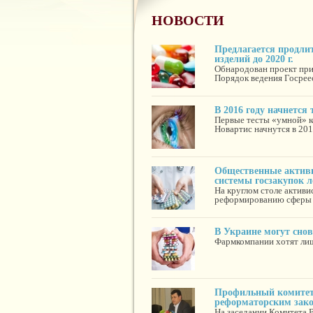
НОВОСТИ
Предлагается продлит
изделий до 2020 г.
Обнародован проект при
Порядок ведения Госреес
В 2016 году начнется
Первые тесты «умной» к
Новартис начнутся в 2016
Общественные актив
системы госзакупок л
На круглом столе актив
реформированию сферы г
В Украине могут снов
Фармкомпании хотят лиш
Профильный комитет 
реформаторским зак
На заседании Комитета 